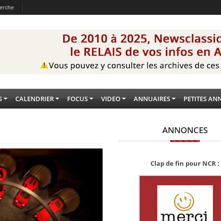
erche
S
CALENDRIER
FOCUS
VIDEO
ANNUAIRES
PETITES AN
ANNONCES
Clap de fin pour NCR :