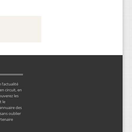
 l’actualité
en circuit, en
ouverez les
 le
’annuaire des
 sans oublier
rtenaire