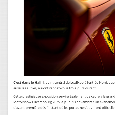
C’est dans le Hall 1
, point central de LuxExpo à l’entrée Nord, que 
aussi les autres, auront rendez-vous trois jours durant
Cette prestigieuse exposition servira également de cadre à la grande
Motorshow Luxembourg 2025 le jeudi 13 novembre ! Un événement 
d’avant-première dès l’instant où les portes ne s’ouvriront officie