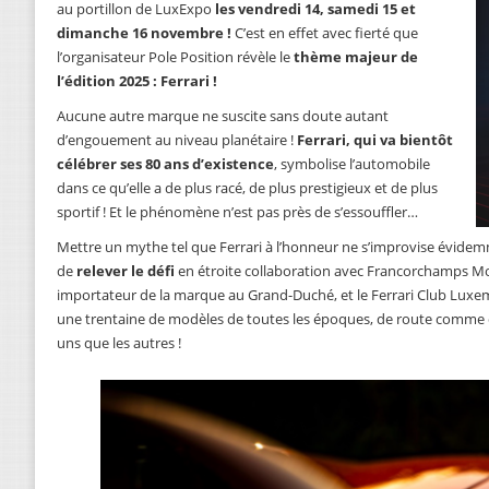
au portillon de LuxExpo
les vendredi 14, samedi 15 et
dimanche 16 novembre !
C’est en effet avec fierté que
l’organisateur Pole Position révèle le
thème majeur de
l’édition 2025 : Ferrari !
Aucune autre marque ne suscite sans doute autant
d’engouement au niveau planétaire !
Ferrari, qui va bientôt
célébrer ses 80 ans d’existence
, symbolise l’automobile
dans ce qu’elle a de plus racé, de plus prestigieux et de plus
sportif ! Et le phénomène n’est pas près de s’essouffler…
Mettre un mythe tel que Ferrari à l’honneur ne s’improvise évidemm
de
relever le défi
en étroite collaboration avec Francorchamps Mo
importateur de la marque au Grand-Duché, et le Ferrari Club Luxem
une trentaine de modèles de toutes les époques, de route comme d
uns que les autres !