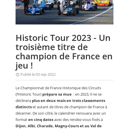
CALENDRIER
FOCUS
VIDEO
Historic Tour 2023 - Un
ANNUAIRES
troisième titre de
PETITES ANNONCES
champion de France en
jeu !
Publié le 03 sep 2022
Le Championnat de France Historique des Circuits
(l’Historic Tour)
prépare sa mue
: en 2023, il ne se
déclinera
plus en deux mais en trois classements
distincts
et autant de titres de champion de France à
décerner. De son côté, le calendrier renouera avec un
format
en cinq dates
avec des rendez-vous fixés à
Dijon, Albi, Charade, Magny-Cours et au Val de