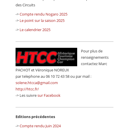
CALENDRIER
des Circuits
->
Compte rendu Nogaro 2025
FOCUS
->
Le point sur la saison 2025
VIDEO
->
Le calendrier 2025
ANNUAIRES
PETITES ANNONCES
Pour plus de
renseignements
contactez Marc
PACHOT et Véronique NOREUX
par telephone au 06 10 72 43 58 ou par mail :
solene.htcca@gmail.com
http://htcc.fr/
-> Les suivre
sur Facebook
Editions précédentes
->
Compte rendu Juin 2024