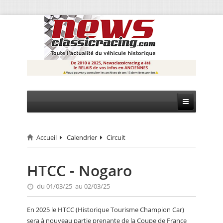
Accueil
Calendrier
Circuit
CIRCUIT
RALLYE
HTCC - Nogaro
MONTAGNE
du 01/03/25 au 02/03/25
EVÈNEMENTS
En 2025 le HTCC (Historique Tourisme Champion Car)
sera à nouveau partie prenante de la Coupe de France