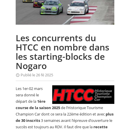
CALENDRIER
FOCUS
VIDEO
Les concurrents du
ANNUAIRES
HTCC en nombre dans
PETITES ANNONCES
les starting-blocks de
Nogaro
Publié le 26 fé 2025
Les 1er-02 mars
sera donné le
départ de la
1ère
course de la saison 2025
de l’Historique Tourisme
Champion Car dont ce sera la 22ème édition et avec
plus
de 30 inscrits
3 semaines avant l’épreuve d’ouverture le
succès est toujours au RDV. Il faut dire que la
recette