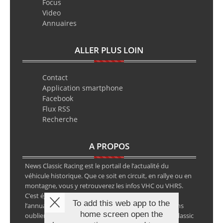
Focus
Video
Annuaires
ALLER PLUS LOIN
Contact
Application smartphone
Facebook
Flux RSS
Recherche
A PROPOS
News Classic Racing est le portail de l’actualité du
véhicule historique. Que ce soit en circuit, en rallye ou en
montagne, vous y retrouverez les infos VHC ou VHRS.
C’est également le calendrier des épreuves ainsi que
To add this web app to the
l’annuaire des spécialistes de la voiture ancienne, sans
home screen open the
oublier les petites annonces avec notre partenaire Classic