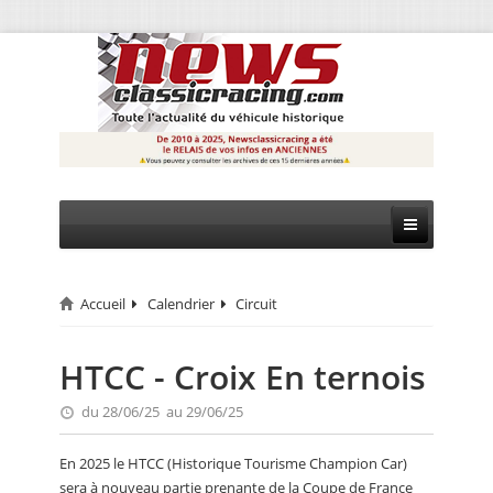
Accueil
Calendrier
Circuit
CIRCUIT
RALLYE
HTCC - Croix En ternois
MONTAGNE
du 28/06/25 au 29/06/25
EVÈNEMENTS
En 2025 le HTCC (Historique Tourisme Champion Car)
sera à nouveau partie prenante de la Coupe de France