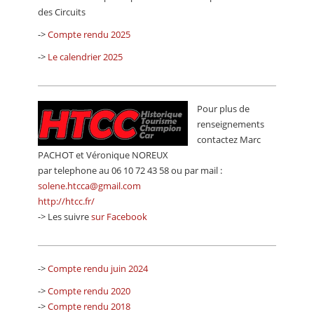
CALENDRIER
des Circuits
->
Compte rendu 2025
FOCUS
->
Le calendrier 2025
VIDEO
ANNUAIRES
Pour plus de
PETITES ANNONCES
renseignements
contactez Marc
PACHOT et Véronique NOREUX
par telephone au 06 10 72 43 58 ou par mail :
solene.htcca@gmail.com
http://htcc.fr/
-> Les suivre
sur Facebook
->
Compte rendu juin 2024
->
Compte rendu 2020
->
Compte rendu 2018