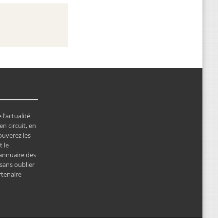
 l’actualité
en circuit, en
ouverez les
 le
’annuaire des
 sans oublier
rtenaire