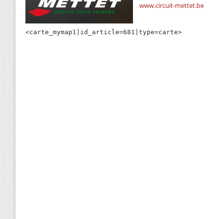
www.circuit-mettet.be
<carte_mymap1|id_article=681|type=carte>