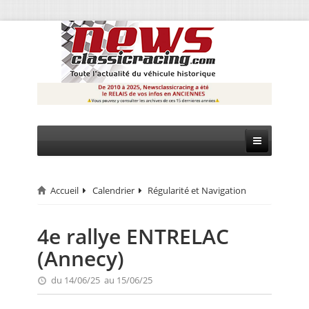
Accueil
Calendrier
Régularité et Navigation
CIRCUIT
RALLYE
4e rallye ENTRELAC
(Annecy)
MONTAGNE
du 14/06/25 au 15/06/25
EVÈNEMENTS