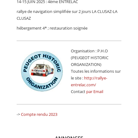
14-15 JUIN 2025 : 4ème ENTRELAC
CALENDRIER
rallye de navigation simplifiée sur 2 jours LA CLUSAZ-LA
FOCUS
CLUSAZ
hébergement 4* ; restauration soignée
VIDEO
ANNUAIRES
Organisation : P.H.O
PETITES ANNONCES
(PEUGEOT HISTORIC
ORGANIZATION)
Toutes les informations sur
le site :
http://rallye-
entrelac.com/
Contact
par Email
->
Compte rendu 2023