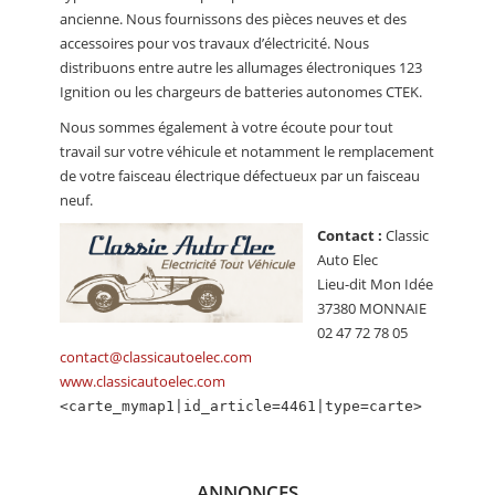
CALENDRIER
ancienne. Nous fournissons des pièces neuves et des
accessoires pour vos travaux d’électricité. Nous
FOCUS
distribuons entre autre les allumages électroniques 123
Ignition ou les chargeurs de batteries autonomes CTEK.
VIDEO
Nous sommes également à votre écoute pour tout
ANNUAIRES
travail sur votre véhicule et notamment le remplacement
de votre faisceau électrique défectueux par un faisceau
PETITES ANNONCES
neuf.
Contact :
Classic
Auto Elec
Lieu-dit Mon Idée
37380 MONNAIE
02 47 72 78 05
contact@classicautoelec.com
www.classicautoelec.com
<carte_mymap1|id_article=4461|type=carte>
ANNONCES