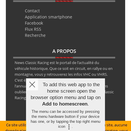
Contact
Application smartphone
Facebook
Flux RSS
Recherche
A PROPOS
News Classic Racing est le portail de l’actualité du
véhicule historique. Que ce soit en circuit, en rallye ou en
montagne, vous y retrouverez les infos VHC ou VHRS.
C’est également le calendrier des épreuves ainsi que
To add this web app to the
l’annuaire des spécialistes de la voiture ancienne, sans
home screen open the
oublier les petites annonces avec notre partenaire Classic
browser option menu and tap on
Racing Annonces.
Add to homescreen
.
The menu can be accessed by pressing
the menu hardware button if your device
has one, or by tapping the top right menu
Ce site utilise des cookies pour le bon fonctionnement du site, aucune
Mentions légales
icon
.
donnée n'est collectée à ce titre. En poursuivant votre navigation, vous