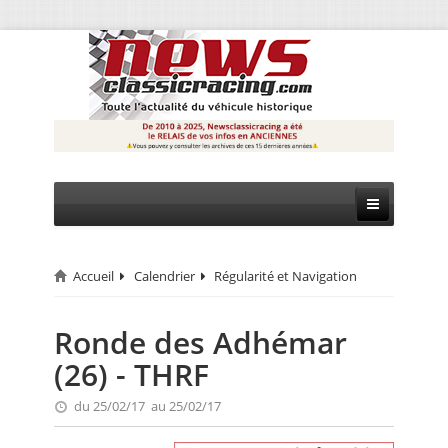
Accueil
Calendrier
Régularité et Navigation
CIRCUIT
RALLYE
Ronde des Adhémar
(26) - THRF
MONTAGNE
du 25/02/17 au 25/02/17
EVÈNEMENTS