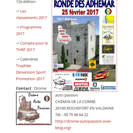
12e édition
CALENDRIER
->
Les
FOCUS
classements 2017
->
Programme
VIDEO
2017
ANNUAIRES
->
Compte pour le
THRF 2017
PETITES ANNONCES
-> Calendrier
Trophée
Dimension Sport
Promotion 2017
Contact
: Drome
auto passion
CHEMIN DE LA COMBE
26160 ROCHEFORT EN VALDAINE
Tél. : 09 75 96 64 22
http://drome-autopassion.over-
blog.org/