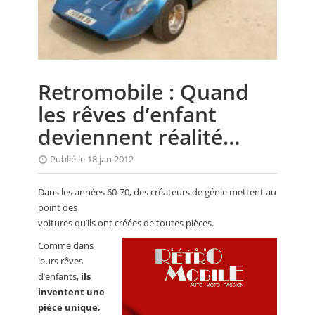
CALENDRIER
FOCUS
VIDEO
Retromobile : Quand
ANNUAIRES
les rêves d’enfant
PETITES ANNONCES
deviennent réalité…
Publié le 18 jan 2012
Dans les années 60-70, des créateurs de génie mettent au
point des
voitures qu’ils ont créées de toutes pièces.
Comme dans
leurs rêves
d’enfants,
ils
inventent une
pièce unique,