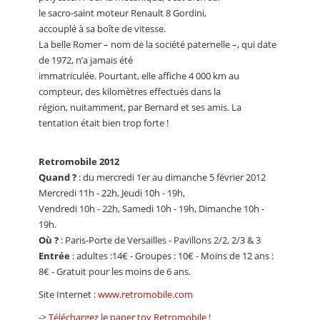
le sacro-saint moteur Renault 8 Gordini,
accouplé à sa boîte de vitesse.
La belle Romer – nom de la société paternelle –, qui date
de 1972, n’a jamais été
immatriculée. Pourtant, elle affiche 4 000 km au
compteur, des kilomètres effectués dans la
région, nuitamment, par Bernard et ses amis. La
tentation était bien trop forte !
Retromobile 2012
Quand ?
: du mercredi 1er au dimanche 5 février 2012
Mercredi 11h - 22h, Jeudi 10h - 19h,
Vendredi 10h - 22h, Samedi 10h - 19h, Dimanche 10h -
19h.
Où ?
: Paris-Porte de Versailles - Pavillons 2/2, 2/3 & 3
Entrée
: adultes :14€ - Groupes : 10€ - Moins de 12 ans :
8€ - Gratuit pour les moins de 6 ans.
Site Internet :
www.retromobile.com
->
Téléchargez le paper toy Retromobile !