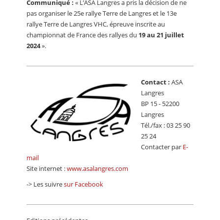
Communiqué :
« L’ASA Langres a pris la décision de ne
CALENDRIER
pas organiser le 25e rallye Terre de Langres et le 13e
rallye Terre de Langres VHC, épreuve inscrite au
FOCUS
championnat de France des rallyes du
19 au 21 juillet
VIDEO
2024
».
ANNUAIRES
Contact :
ASA
PETITES ANNONCES
Langres
BP 15 - 52200
Langres
Tél./fax : 03 25 90
25 24
Contacter par
E-
mail
Site internet :
www.asalangres.com
-> Les suivre
sur Facebook