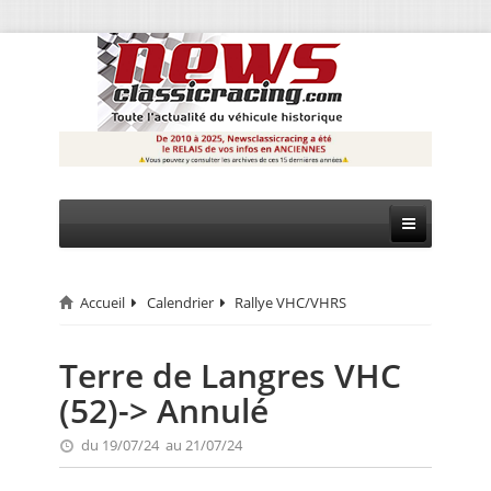
Accueil
Calendrier
Rallye VHC/VHRS
CIRCUIT
RALLYE
Terre de Langres VHC
(52)-> Annulé
MONTAGNE
du 19/07/24 au 21/07/24
EVÈNEMENTS