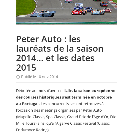
CALENDRIER
FOCUS
VIDEO
Peter Auto : les
ANNUAIRES
lauréats de la saison
PETITES ANNONCES
2014... et les dates
2015
Publié le 10 nov 2014
Débutée au mois d’avril en Italie,
la saison européenne
des courses historiques s’est terminée en octobre
au Portugal.
Les concurrents se sont retrouvés à
l’occasion des meetings organisés par Peter Auto
(Mugello-Classic, Spa-Classic, Grand Prix de l’Age d’Or, Dix
Mille Tours) ainsi qu’à l’Algarve Classic Festival (Classic
Endurance Racing).