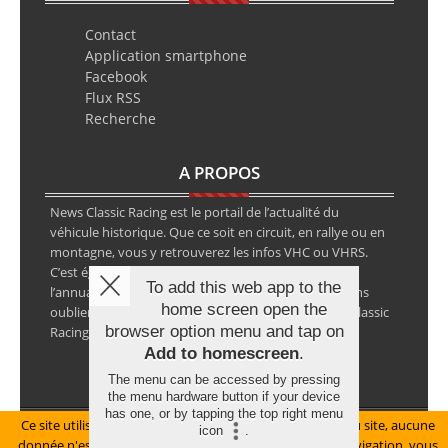
Contact
Application smartphone
Facebook
Flux RSS
Recherche
A PROPOS
News Classic Racing est le portail de l’actualité du
véhicule historique. Que ce soit en circuit, en rallye ou en
montagne, vous y retrouverez les infos VHC ou VHRS.
C’est également le calendrier des épreuves ainsi que
To add this web app to the
l’annuaire des spécialistes de la voiture ancienne, sans
home screen open the
oublier les petites annonces avec notre partenaire Classic
browser option menu and tap on
Racing Annonces.
Add to homescreen
.
The menu can be accessed by pressing
the menu hardware button if your device
has one, or by tapping the top right menu
Ce site utilise des cookies pour le bon fonctionnement du site, aucune
Mentions légales
icon
.
donnée n'est collectée à ce titre. En poursuivant votre navigation, vous