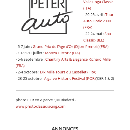
Vallelunga Classic
(ITA)
- 20-25 avril :
Tour
Auto Optic 2000
(FRA)
- 22-24 mai :
Spa-
Classic (BEL)
- 5-7 juin :
Grand Prix de l’Age d’Or (Dijon-Prenois)(FRA)
- 10-11-12 juillet :
Monza Historic (ITA)
- 5-6 septembre :
Chantilly Arts & Elegance Richard Mille
(FRA)
- 2-4 octobre :
Dix Mille Tours du Castellet (FRA)
- 23-25 octobre :
Algarve Historic Festival (POR)
(CER 1 & 2)
photo CER en Algarve : JM Biadatti -
www.photoclassicracing.com
ANNONCES