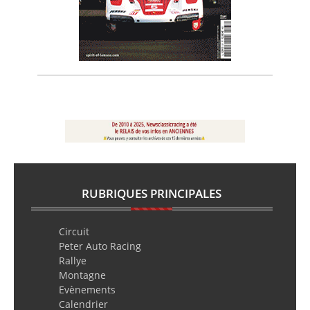
RUBRIQUES PRINCIPALES
Circuit
Peter Auto Racing
Rallye
Montagne
Evènements
Calendrier