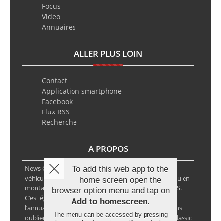
Focus
Video
Annuaires
ALLER PLUS LOIN
Contact
Application smartphone
Facebook
Flux RSS
Recherche
A PROPOS
News Classic Racing est le portail de l’actualité du
To add this web app to the
véhicule historique. Que ce soit en circuit, en rallye ou en
home screen open the
montagne, vous y retrouverez les infos VHC ou VHRS.
browser option menu and tap on
C’est également le calendrier des épreuves ainsi que
Add to homescreen
.
l’annuaire des spécialistes de la voiture ancienne, sans
The menu can be accessed by pressing
oublier les petites annonces avec notre partenaire Classic