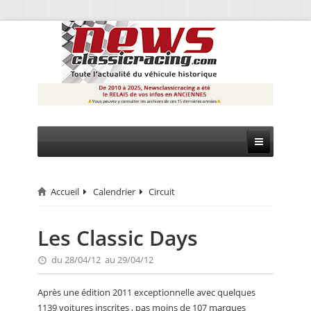
Accueil
Calendrier
Circuit
CIRCUIT
RALLYE
Les Classic Days
MONTAGNE
du 28/04/12 au 29/04/12
EVÈNEMENTS
Après une édition 2011 exceptionnelle avec quelques
1139 voitures inscrites , pas moins de 107 marques