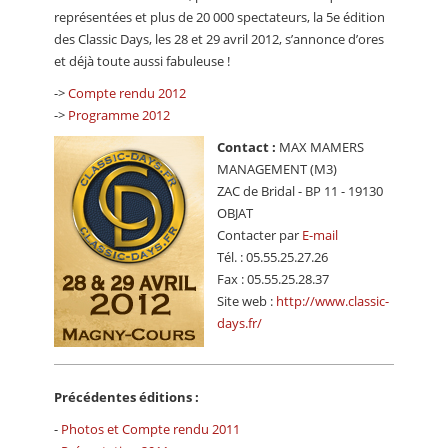
CALENDRIER
représentées et plus de 20 000 spectateurs, la 5e édition
des Classic Days, les 28 et 29 avril 2012, s’annonce d’ores
FOCUS
et déjà toute aussi fabuleuse !
VIDEO
->
Compte rendu 2012
->
Programme 2012
ANNUAIRES
Contact :
MAX MAMERS
MANAGEMENT (M3)
PETITES ANNONCES
ZAC de Bridal - BP 11 - 19130
OBJAT
Contacter par
E-mail
Tél. : 05.55.25.27.26
Fax : 05.55.25.28.37
Site web :
http://www.classic-
days.fr/
Précédentes éditions :
-
Photos et Compte rendu 2011