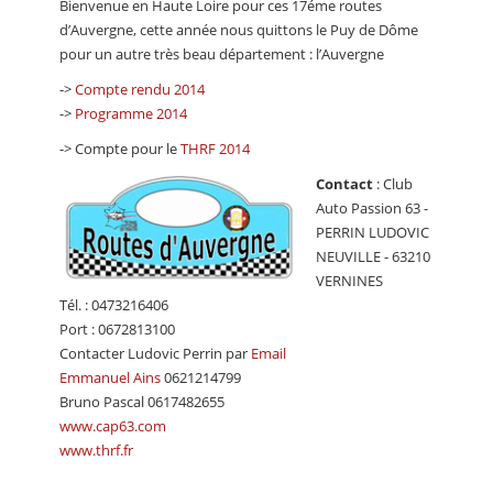
Bienvenue en Haute Loire pour ces 17éme routes
CALENDRIER
d’Auvergne, cette année nous quittons le Puy de Dôme
pour un autre très beau département : l’Auvergne
FOCUS
->
Compte rendu 2014
VIDEO
->
Programme 2014
ANNUAIRES
-> Compte pour le
THRF 2014
Contact
: Club
PETITES ANNONCES
Auto Passion 63 -
PERRIN LUDOVIC
NEUVILLE - 63210
VERNINES
Tél. : 0473216406
Port : 0672813100
Contacter Ludovic Perrin par
Email
Emmanuel Ains
0621214799
Bruno Pascal 0617482655
www.cap63.com
www.thrf.fr