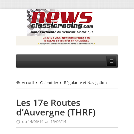
Accueil
Calendrier
Régularité et Navigation
CIRCUIT
RALLYE
Les 17e Routes
d’Auvergne (THRF)
MONTAGNE
du 14/06/14 au 15/06/14
EVÈNEMENTS