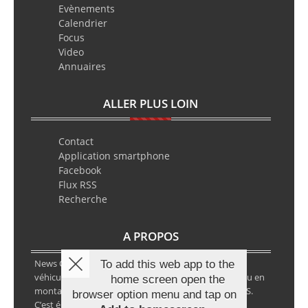
Evènements
Calendrier
Focus
Video
Annuaires
ALLER PLUS LOIN
Contact
Application smartphone
Facebook
Flux RSS
Recherche
A PROPOS
News Classic Racing est le portail de l’actualité du
To add this web app to the
véhicule historique. Que ce soit en circuit, en rallye ou en
home screen open the
montagne, vous y retrouverez les infos VHC ou VHRS.
browser option menu and tap on
C’est également le calendrier des épreuves ainsi que