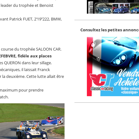
 leader du trophée et Benoist
vant Patrick FUET, 2’19’’222, BMW,
Consultez les petites annonce
ière course du trophée SALOON CAR.
LEFEBVRE, fidèle aux places
s QUERON dans leur sillage.
aniques, il laissait Franck
 deuxième. Cette lutte allait être
n maximum pour prendre
atch.