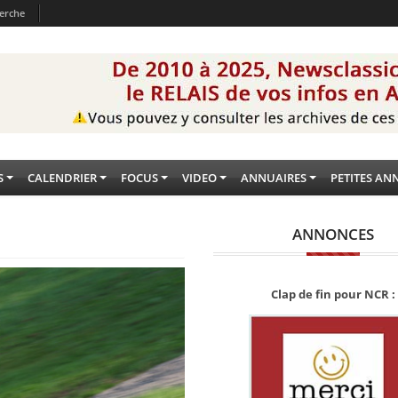
erche
S
CALENDRIER
FOCUS
VIDEO
ANNUAIRES
PETITES AN
ANNONCES
Clap de fin pour NCR :