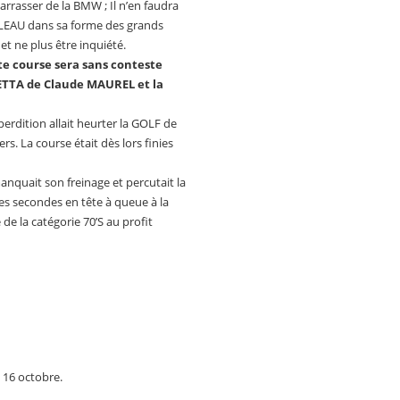
barrasser de la BMW ; Il n’en faudra
LLEAU dans sa forme des grands
 et ne plus être inquiété.
e course sera sans conteste
NETTA de Claude MAUREL et la
erdition allait heurter la GOLF de
s. La course était dès lors finies
uait son freinage et percutait la
es secondes en tête à queue à la
de la catégorie 70’S au profit
 16 octobre.