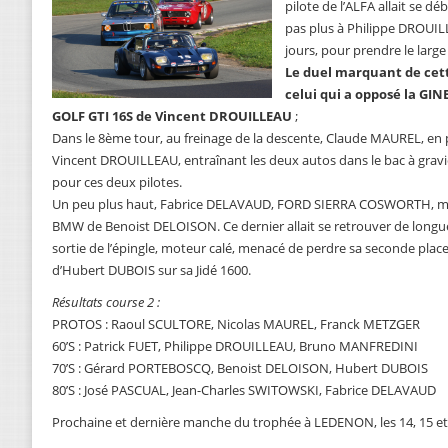
pilote de l’ALFA allait se dé
pas plus à Philippe DROUI
jours, pour prendre le large
Le duel marquant de cett
celui qui a opposé la GI
GOLF GTI 16S de Vincent DROUILLEAU
;
Dans le 8ème tour, au freinage de la descente, Claude MAUREL, en p
Vincent DROUILLEAU, entraînant les deux autos dans le bac à gravier
pour ces deux pilotes.
Un peu plus haut, Fabrice DELAVAUD, FORD SIERRA COSWORTH, manq
BMW de Benoist DELOISON. Ce dernier allait se retrouver de longu
sortie de l’épingle, moteur calé, menacé de perdre sa seconde place 
d’Hubert DUBOIS sur sa Jidé 1600.
Résultats course 2 :
PROTOS : Raoul SCULTORE, Nicolas MAUREL, Franck METZGER
60’S : Patrick FUET, Philippe DROUILLEAU, Bruno MANFREDINI
70’S : Gérard PORTEBOSCQ, Benoist DELOISON, Hubert DUBOIS
80’S : José PASCUAL, Jean-Charles SWITOWSKI, Fabrice DELAVAUD
Prochaine et dernière manche du trophée à LEDENON, les 14, 15 et