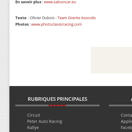
En savoir plus
:
www.salooncar.eu
Texte
: Olivier Dubois -
Team Grente Associés
Photos
:
www.photoclassicracing.com
RUBRIQUES PRINCIPALES
Circuit
Conta
Peter Auto Racing
Appli
Rallye
Face