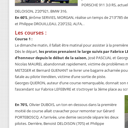
PORSCHE 911 3.0 RS, actuel
DELOISON, 2’20’’921, BMW 316.
En 60’S
, Jérôme SERVIES, MORGAN, réalise un temps de 2’13’’785 de
et Philippe DROUILLEAU, 2’20’’232, ALFA, .
Les courses :
Course 1 :
Le dimanche matin, il fallait être matinal pour assister à la prem
Dès le départ,
les protos prenaient le large suivis par Fabrice 
d’honneur depuis le début de la saison,
José PASCUAL et George
Nicolas MAUREL abandonnait rapidement, victime de problèmes méc
METZGER et Bernard GUENANT se livrer une bagarre acharnée pour la
fatale au pilote Vendéen, victime d’une sortie de piste.
Georges QUERON, auteur d’une course remarquable, donnait so
l’ascendant sur Fabrice LEFEBVRE et s’octroyer la 3ème place au scr
En 70’S,
Olivier DUBOIS, un ton en dessous dans la première
moitié de course allait cravacher pour remonter sur Gérard
PORTEBOSCQ. A l’arrivée, une demie seconde sépare les deux
pilotes. Derrière, Benoist DELOISON (70’S) et Philippe