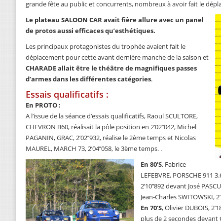
grande fête au public et concurrents, nombreux à avoir fait le dép
Le plateau SALOON CAR avait fière allure avec un panel
de protos aussi efficaces qu’esthétiques.
Les principaux protagonistes du trophée avaient fait le
déplacement pour cette avant dernière manche de la saison et
CHARADE allait être le théâtre de magnifiques passes
d’armes dans les différentes catégories
.
Essais qualificatifs :
En PROTO :
A l’issue de la séance d’essais qualificatifs, Raoul SCULTORE,
CHEVRON B60, réalisait la pôle position en 2’02’’042, Michel
PAGANIN, GRAC, 2’02’’932, réalise le 2ème temps et Nicolas
MAUREL, MARCH 73, 2’04’’058, le 3ème temps. .
En 80’S
, Fabrice
LEFEBVRE, PORSCHE 911 3.6
2’10’’892 devant José PASC
Jean-Charles SWITOWSKI, 2
En 70’S
, Olivier DUBOIS, 2’18
plus de 2 secondes devant 