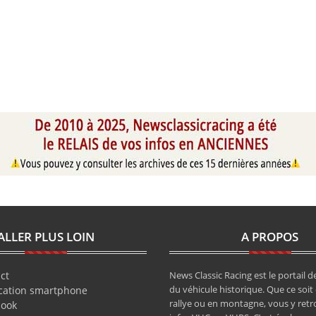
ALLER PLUS LOIN
A PROPOS
ct
News Classic Racing est le portail de
du véhicule historique. Que ce soit 
cation smartphone
rallye ou en montagne, vous y retr
book