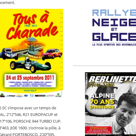
lacement.
 SC s’impose avec un temps de
UAL, 2’12’’546, R21 EUROPACUP et
’17’’106, PORSCHE 944 TURBO CUP.
’’463, JIDE 1600, s’octroie la pôle, à
Gérard PORTEBOSCQ, 2’20’’595,