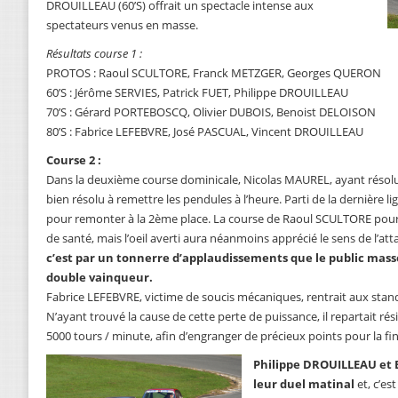
DROUILLEAU (60’S) offrait un spectacle intense aux
spectateurs venus en masse.
Résultats course 1 :
PROTOS : Raoul SCULTORE, Franck METZGER, Georges QUERON
60’S : Jérôme SERVIES, Patrick FUET, Philippe DROUILLEAU
70’S : Gérard PORTEBOSCQ, Olivier DUBOIS, Benoist DELOISON
80’S : Fabrice LEFEBVRE, José PASCUAL, Vincent DROUILLEAU
Course 2 :
Dans la deuxième course dominicale, Nicolas MAUREL, ayant résolu
bien résolu à remettre les pendules à l’heure. Parti de la dernière li
pour remonter à la 2ème place. La course de Raoul SCULTORE pou
de santé, mais l’oeil averti aura néanmoins apprécié le sens de l’a
c’est par un tonnerre d’applaudissements que le public massé 
double vainqueur.
Fabrice LEFEBVRE, victime de soucis mécaniques, rentrait aux stand
N’ayant trouvé la cause de cette perte de puissance, il repartait rés
5000 tours / minute, afin d’engranger de précieux points pour la f
Philippe DROUILLEAU et 
leur duel matinal
et, c’es