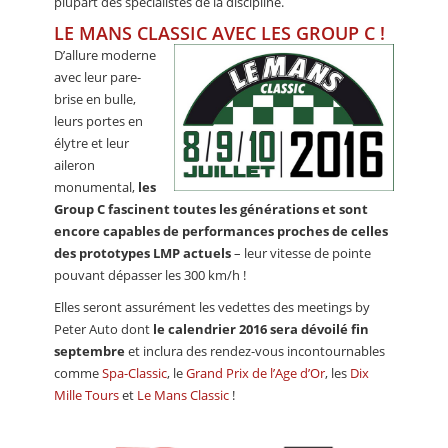
plupart des spécialistes de la discipline.
LE MANS CLASSIC AVEC LES GROUP C !
D’allure moderne
avec leur pare-
brise en bulle,
leurs portes en
élytre et leur
aileron
monumental,
les
Group C fascinent toutes les générations et sont
encore capables de performances proches de celles
des prototypes LMP actuels
– leur vitesse de pointe
pouvant dépasser les 300 km/h !
Elles seront assurément les vedettes des meetings by
Peter Auto dont
le calendrier 2016 sera dévoilé fin
septembre
et inclura des rendez-vous incontournables
comme
Spa-Classic
, le
Grand Prix de l’Age d’Or
, les
Dix
Mille Tours
et
Le Mans Classic
!