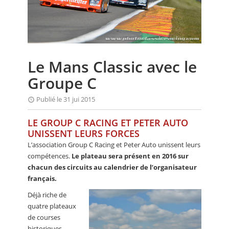
CALENDRIER
FOCUS
VIDEO
Le Mans Classic avec le
ANNUAIRES
Groupe C
PETITES ANNONCES
Publié le 31 jui 2015
LE GROUP C RACING ET PETER AUTO
UNISSENT LEURS FORCES
L’association Group C Racing et Peter Auto unissent leurs
compétences.
Le plateau sera présent en 2016 sur
chacun des circuits au calendrier de l’organisateur
français.
Déjà riche de
quatre plateaux
de courses
historiques