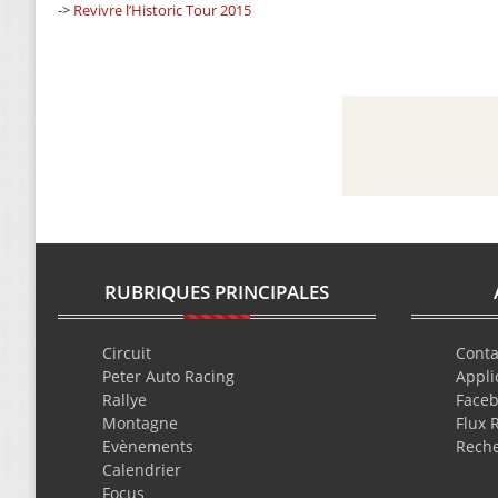
->
Revivre l’Historic Tour 2015
RUBRIQUES PRINCIPALES
Circuit
Conta
Peter Auto Racing
Appli
Rallye
Face
Montagne
Flux 
Evènements
Rech
Calendrier
Focus