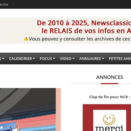
erche
S
CALENDRIER
FOCUS
VIDEO
ANNUAIRES
PETITES AN
ANNONCES
Clap de fin pour NCR :