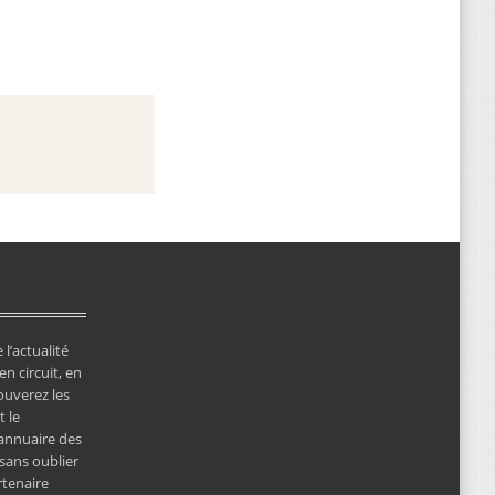
 l’actualité
en circuit, en
ouverez les
 le
’annuaire des
 sans oublier
rtenaire