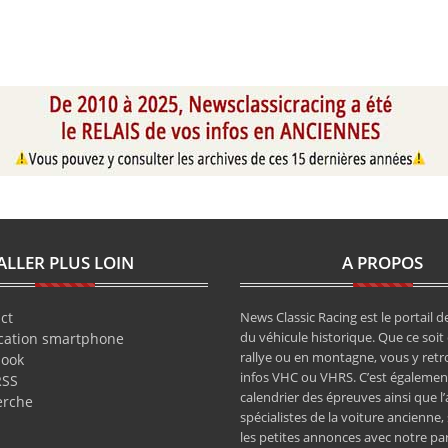
ALLER PLUS LOIN
A PROPOS
ct
News Classic Racing est le portail de
du véhicule historique. Que ce soit 
cation smartphone
rallye ou en montagne, vous y retr
book
infos VHC ou VHRS. C’est également
RSS
calendrier des épreuves ainsi que l
erche
spécialistes de la voiture ancienne,
les petites annonces avec notre pa