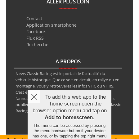
ALLER PLUS LOIN
Contact
Application smartphone
Facebook
Flux RSS
Recherche
A PROPOS
News Classic Racing est le portail de l’actualité du
véhicule historique. Que ce soit en circuit, en rallye ou en
montagne, vous y retrouverez les infos VHC ou VHRS.
C’est également le calendrier des épreuves ainsi que
To add this web app to the
l’annuaire des spécialistes de la voiture ancienne, sans
home screen open the
oublier les petites annonces avec notre partenaire Classic
browser option menu and tap on
Racing Annonces.
Add to homescreen
.
The menu can be accessed by pressing
the menu hardware button if your device
has one, or by tapping the top right menu