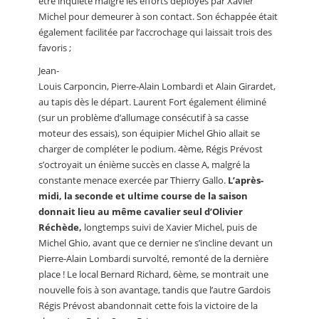
être inquiété malgré les efforts déployés par Xavier
Michel pour demeurer à son contact. Son échappée était
également facilitée par l’accrochage qui laissait trois des
favoris ;
Jean-
Louis Carponcin, Pierre-Alain Lombardi et Alain Girardet,
au tapis dès le départ. Laurent Fort également éliminé
(sur un problème d’allumage consécutif à sa casse
moteur des essais), son équipier Michel Ghio allait se
charger de compléter le podium. 4ème, Régis Prévost
s’octroyait un énième succès en classe A, malgré la
constante menace exercée par Thierry Gallo.
L’après-
midi, la seconde et ultime course de la saison
donnait lieu au même cavalier seul d’Olivier
Réchède,
longtemps suivi de Xavier Michel, puis de
Michel Ghio, avant que ce dernier ne s’incline devant un
Pierre-Alain Lombardi survolté, remonté de la dernière
place ! Le local Bernard Richard, 6ème, se montrait une
nouvelle fois à son avantage, tandis que l’autre Gardois
Régis Prévost abandonnait cette fois la victoire de la