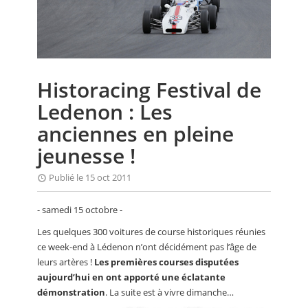
CALENDRIER
FOCUS
VIDEO
Historacing Festival de
ANNUAIRES
Ledenon : Les
PETITES ANNONCES
anciennes en pleine
jeunesse !
Publié le 15 oct 2011
- samedi 15 octobre -
Les quelques 300 voitures de course historiques réunies
ce week-end à Lédenon n’ont décidément pas l’âge de
leurs artères !
Les premières courses disputées
aujourd’hui en ont apporté une éclatante
démonstration
. La suite est à vivre dimanche…