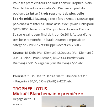
Pour ses premiers tours de roues dans le Trophée, Alain
Girardet hissait sa nouvelle Van Diemen au pied du
podium.
La lutte à trois reprenait de plus belle
l’après-midi
, à l’avantage cette fois d’Arnaud Dousse, qui
parvenait à résister à l’ultime assaut de Sylvain Debs pour
0,078/1000 de seconde ! De quoi faire du jeune Franco
Suisse le vainqueur final du trophée 2011. Auteur d’une
très belle remontée, Thibault Daumet s’imposait en
catégorié « Pré 87 » et Philippe Rochet en « GHI ».
Course 1
:1.Debs (Van Diemen) ; 2.Dousse (Van Diemen) à
0,3’’ ; 3.Beloou (Van Diemen) à 0,7’’ ; 4.Girardet (Van
Diemen) à 5,9’’ ; 5.Paganin (Van Diemen) à 6,5’’, etc.
Course 2
: 1.Dousse ; 2.Debs à 0,07’’ ; 3.Beloou à 3,1’’ ;
4.Paganin à 34,5’’ ; 5.Oks (Swift) à 47,2’’, etc.
TROPHEE LOTUS
Mickaêl Blanchemain « première »
Dégagé de tous
soucis