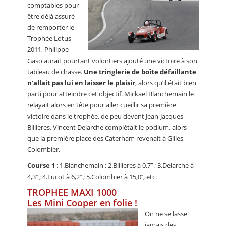
comptables pour
être déjà assuré
de remporter le
Trophée Lotus
2011, Philippe
Gaso aurait pourtant volontiers ajouté une victoire à son
tableau de chasse.
Une tringlerie de boîte défaillante
n’allait pas lui en laisser le plaisir
, alors qu’il était bien
parti pour atteindre cet objectif. Mickaël Blanchemain le
relayait alors en tête pour aller cueillir sa première
victoire dans le trophée, de peu devant Jean-Jacques
Billieres. Vincent Delarche complétait le podium, alors
que la première place des Caterham revenait à Gilles
Colombier.
Course 1
: 1.Blanchemain ; 2.Billieres à 0,7’’ ; 3.Delarche à
4,3’’ ; 4.Lucot à 6,2’’ ; 5.Colombier à 15,0’’, etc.
TROPHEE MAXI 1000
Les Mini Cooper en folie !
On ne se lasse
jamais des