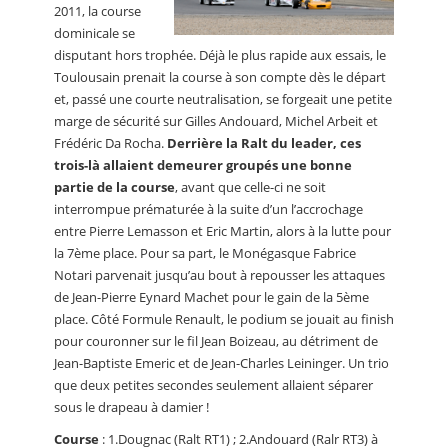
2011, la course
dominicale se
disputant hors trophée. Déjà le plus rapide aux essais, le
Toulousain prenait la course à son compte dès le départ
et, passé une courte neutralisation, se forgeait une petite
marge de sécurité sur Gilles Andouard, Michel Arbeit et
Frédéric Da Rocha.
Derrière la Ralt du leader, ces
trois-là allaient demeurer groupés une bonne
partie de la course
, avant que celle-ci ne soit
interrompue prématurée à la suite d’un l’accrochage
entre Pierre Lemasson et Eric Martin, alors à la lutte pour
la 7ème place. Pour sa part, le Monégasque Fabrice
Notari parvenait jusqu’au bout à repousser les attaques
de Jean-Pierre Eynard Machet pour le gain de la 5ème
place. Côté Formule Renault, le podium se jouait au finish
pour couronner sur le fil Jean Boizeau, au détriment de
Jean-Baptiste Emeric et de Jean-Charles Leininger. Un trio
que deux petites secondes seulement allaient séparer
sous le drapeau à damier !
Course
: 1.Dougnac (Ralt RT1) ; 2.Andouard (Ralr RT3) à