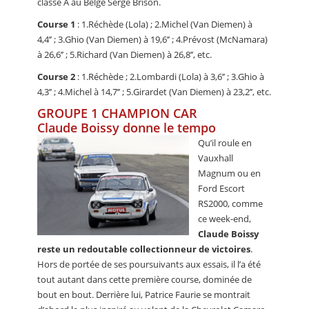
classe A au Belge Serge Brison.
Course 1
: 1.Réchède (Lola) ; 2.Michel (Van Diemen) à
4,4’’ ; 3.Ghio (Van Diemen) à 19,6’’ ; 4.Prévost (McNamara)
à 26,6’’ ; 5.Richard (Van Diemen) à 26,8’’, etc.
Course 2
: 1.Réchède ; 2.Lombardi (Lola) à 3,6’’ ; 3.Ghio à
4,3’’ ; 4.Michel à 14,7’’ ; 5.Girardet (Van Diemen) à 23,2’’, etc.
GROUPE 1 CHAMPION CAR
Claude Boissy donne le tempo
Qu’il roule en
Vauxhall
Magnum ou en
Ford Escort
RS2000, comme
ce week-end,
Claude Boissy
reste un redoutable collectionneur de victoires
.
Hors de portée de ses poursuivants aux essais, il l’a été
tout autant dans cette première course, dominée de
bout en bout. Derrière lui, Patrice Faurie se montrait