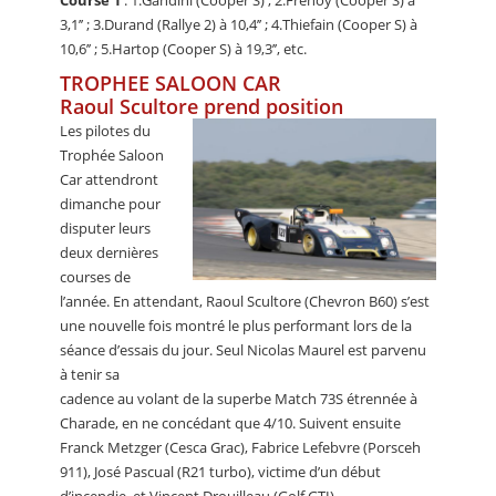
3,1’’ ; 3.Durand (Rallye 2) à 10,4’’ ; 4.Thiefain (Cooper S) à
10,6’’ ; 5.Hartop (Cooper S) à 19,3’’, etc.
TROPHEE SALOON CAR
Raoul Scultore prend position
Les pilotes du
Trophée Saloon
Car attendront
dimanche pour
disputer leurs
deux dernières
courses de
l’année. En attendant, Raoul Scultore (Chevron B60) s’est
une nouvelle fois montré le plus performant lors de la
séance d’essais du jour. Seul Nicolas Maurel est parvenu
à tenir sa
cadence au volant de la superbe Match 73S étrennée à
Charade, en ne concédant que 4/10. Suivent ensuite
Franck Metzger (Cesca Grac), Fabrice Lefebvre (Porsceh
911), José Pascual (R21 turbo), victime d’un début
d’incendie, et Vincent Drouilleau (Golf GTI).