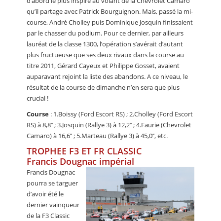
d’abord le plus inspiré au volant de la Chevrolet Camaro
qu’il partage avec Patrick Bourguignon. Mais, passé la mi-
course, André Cholley puis Dominique Josquin finissaient
par le chasser du podium. Pour ce dernier, par ailleurs
lauréat de la classe 1300, l’opération s’avérait d’autant
plus fructueuse que ses deux rivaux dans la course au
titre 2011, Gérard Cayeux et Philippe Gosset, avaient
auparavant rejoint la liste des abandons. A ce niveau, le
résultat de la course de dimanche n’en sera que plus
crucial !
Course
: 1.Boissy (Ford Escort RS) ; 2.Cholley (Ford Escort
RS) à 8,8’’ ; 3.Josquin (Rallye 3) à 12,2’’ ; 4.Faurie (Chevrolet
Camaro) à 16,6’’ ; 5.Marteau (Rallye 3) à 45,0’’, etc.
TROPHEE F3 ET FR CLASSIC
Francis Dougnac impérial
Francis Dougnac
pourra se targuer
d’avoir été le
dernier vainqueur
de la F3 Classic