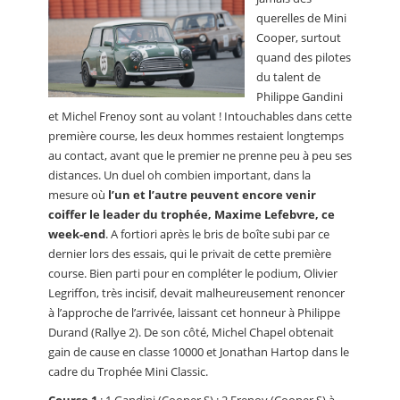
querelles de Mini
Cooper, surtout
quand des pilotes
du talent de
Philippe Gandini
et Michel Frenoy sont au volant ! Intouchables dans cette
première course, les deux hommes restaient longtemps
au contact, avant que le premier ne prenne peu à peu ses
distances. Un duel oh combien important, dans la
mesure où
l’un et l’autre peuvent encore venir
coiffer le leader du trophée, Maxime Lefebvre, ce
week-end
. A fortiori après le bris de boîte subi par ce
dernier lors des essais, qui le privait de cette première
course. Bien parti pour en compléter le podium, Olivier
Legriffon, très incisif, devait malheureusement renoncer
à l’approche de l’arrivée, laissant cet honneur à Philippe
Durand (Rallye 2). De son côté, Michel Chapel obtenait
gain de cause en classe 10000 et Jonathan Hartop dans le
cadre du Trophée Mini Classic.
Course 1
: 1.Gandini (Cooper S) ; 2.Frenoy (Cooper S) à