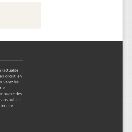
 l’actualité
en circuit, en
ouverez les
 le
’annuaire des
 sans oublier
rtenaire