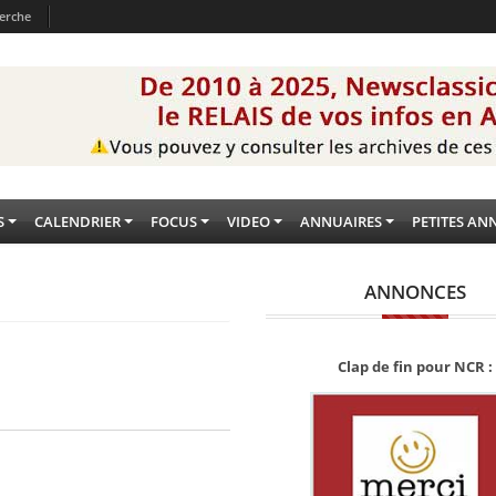
erche
S
CALENDRIER
FOCUS
VIDEO
ANNUAIRES
PETITES AN
ANNONCES
Clap de fin pour NCR :