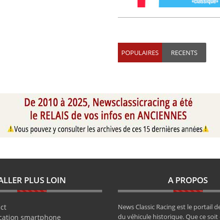
POPULAIRES
RECENTS
ALLER PLUS LOIN
A PROPOS
ct
News Classic Racing est le portail de
du véhicule historique. Que ce soit 
cation smartphone