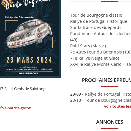
Tour de Bourgogne classic
Rallye de Portugal Historique
Sur la trace des Guépards
Randonnée Autour des clocher
(49)
Raid Stars (Maroc)
7e Auto-Tour du Briennois (10)
71e Rallye Neige et Glace
XXVIIIe Rallye Monte-Carlo His
PROCHAINES EPREU
17-Saint Genis de Saintonge
29/09 -
Rallye de Portugal Hist
23/10 -
Tour de Bourgogne clas
voir toutes le
.fr/a-patrice-gacon
ANNONCES