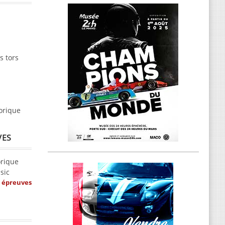
s tors
torique
VES
orique
sic
s épreuves