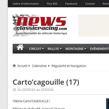
Lettre d'information
Flux RSS
Facebook
Contact
Rech
CIRCUIT
RALLYE
MONTAGNE
EVÈNEMENT
Accueil
Calendrier
Régularité et Navigation
Carto’cagouille (17)
du 23/03/24 au 23/03/24
10ème Carto’CAGOUILLE !
**Date du Rallye** : Samedi 23 mars