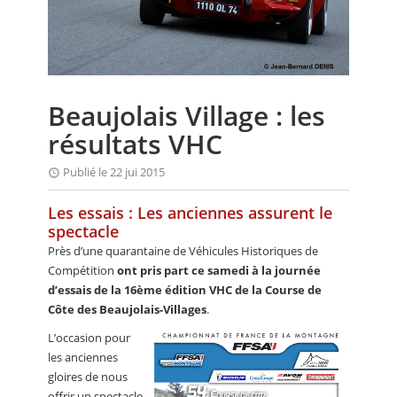
CALENDRIER
FOCUS
VIDEO
Beaujolais Village : les
ANNUAIRES
résultats VHC
PETITES ANNONCES
Publié le 22 jui 2015
Les essais : Les anciennes assurent le
spectacle
Près d’une quarantaine de Véhicules Historiques de
Compétition
ont pris part ce samedi à la journée
d’essais de la 16ème édition VHC de la Course de
Côte des Beaujolais-Villages
.
L’occasion pour
les anciennes
gloires de nous
offrir un spectacle