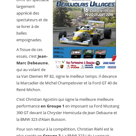
largement
apprécié des
spectateurs et de
se livrer à de
belles
empoignades.
A l’issue de ces
essais, c’est
Jean-
Marc Debeaune
,
qui au volant de
sa Van Diemen RF 82, signe le meilleur temps. Il devance
la Marcadier de Michel Champelovier et la Ford GT 40 de
René Michon.
C’est Christian Agostini qui signe la meilleure meilleure
performance
en Groupe 1
en imposant sa Ford Mustang
390 GT devant la Chrysler Hemicuda de Jean Debaune et
la BMW 323 d’Alain Buisson.
Pour son retour à la compétition, Christian Riehl est le
plus rapide en
Groupe 2
. La BMW 323 I du Lyonnais