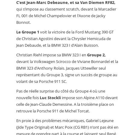
C’est Jean-Marc Debeaune, et sa Van Diemen RF82,
qui s’impose au classement scratch, devant la Marcadier
FL 001 de Michel Champelovier et l’Axone de Jacky
Bonnot.
Le Groupe 1
voit la victoire de la Ford Mustang 390 GT
de Christian Agostini devant la Chrysler Hemicuda de
Jean Debaude, et la BMW 323 I d’Alain Buisson.
Christian Riehl impose sa BMW 323 I en
Groupe 2,
devant la Volkswagen Scirocco de Viviane Bonnardel et la
BMW 323 d’Anthony Rolais. Jacques Uttewiller seul
représentant du Groupe 3, signe un succès de groupe au
volant de sa Porsche 911 SC.
Pas de réelle surprise du côté du Groupe 4 où une
nouvelle fois
Luc Stockli
impose son Alpine A110 devant
celle de Jean-Claude Demessine. A la troisième place on
retrouve la Porsche 911 de Michel Torcat.
En proie à des problèmes mécaniques, Gabriel Lejeune
(Jide Type Original) et Marc Poix (CG RB1) n’ont pas été en
mesure de prendre part à la course et laissent seul René