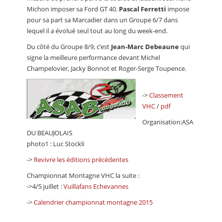
Michon imposer sa Ford GT 40.
Pascal Ferretti
impose
pour sa part sa Marcadier dans un Groupe 6/7 dans
lequel il a évolué seul tout au long du week-end.
Du côté du Groupe 8/9, c’est
Jean-Marc Debeaune
qui
signe la meilleure performance devant Michel
Champelovier, Jacky Bonnot et Roger-Serge Toupence.
->
Classement
VHC
/
pdf
Organisation:ASA
DU BEAUJOLAIS
photo1 : Luc Stockli
->
Revivre les éditions précédentes
Championnat Montagne VHC la suite :
->4/5 juillet :
Vuillafans Echevannes
->
Calendrier championnat montagne 2015