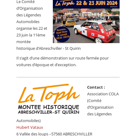
Le Comité
CALENDRIER
d’Organisation
des Légendes
FOCUS
Automobiles
VIDEO
organise les 22 et
23 juin la 11ème
ANNUAIRES
montée
historique d’Abreschviller - St Quirin
PETITES ANNONCES
Il s’agit d’une démonstration sur route fermée pour
voitures d’époque et d’exception.
Contact :
Association COLA
(Comité
d’Organisation
des Légendes
Automobiles)
Hubert Vataux
6 Vallée des loups –57560 ABRESCHVILLER