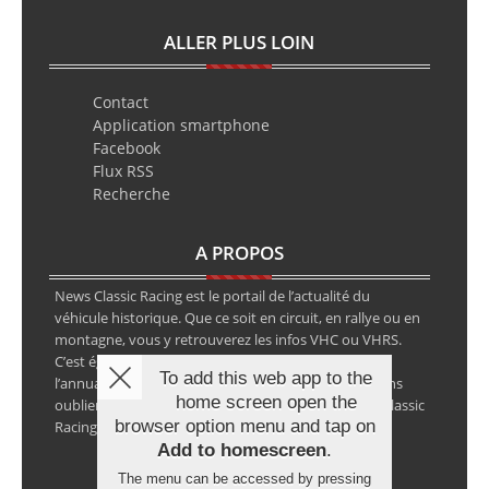
ALLER PLUS LOIN
Contact
Application smartphone
Facebook
Flux RSS
Recherche
A PROPOS
News Classic Racing est le portail de l’actualité du
véhicule historique. Que ce soit en circuit, en rallye ou en
montagne, vous y retrouverez les infos VHC ou VHRS.
C’est également le calendrier des épreuves ainsi que
To add this web app to the
l’annuaire des spécialistes de la voiture ancienne, sans
home screen open the
oublier les petites annonces avec notre partenaire Classic
browser option menu and tap on
Racing Annonces.
Add to homescreen
.
The menu can be accessed by pressing