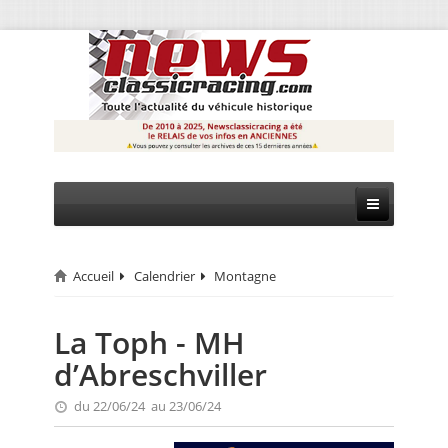
Accueil
Calendrier
Montagne
CIRCUIT
RALLYE
La Toph - MH
d’Abreschviller
MONTAGNE
du 22/06/24 au 23/06/24
EVÈNEMENTS