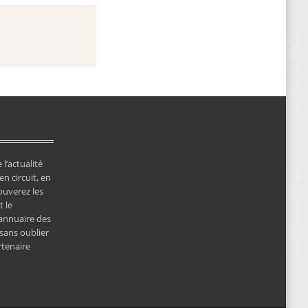
 l’actualité
en circuit, en
ouverez les
 le
’annuaire des
 sans oublier
rtenaire