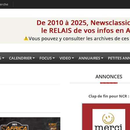
erche
S
CALENDRIER
FOCUS
VIDEO
ANNUAIRES
PETITES AN
ANNONCES
Clap de fin pour NCR :