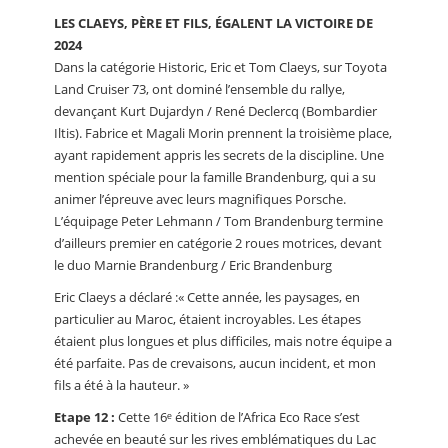
LES CLAEYS, PÈRE ET FILS, ÉGALENT LA VICTOIRE DE
2024
Dans la catégorie Historic, Eric et Tom Claeys, sur Toyota
Land Cruiser 73, ont dominé l’ensemble du rallye,
devançant Kurt Dujardyn / René Declercq (Bombardier
Iltis). Fabrice et Magali Morin prennent la troisième place,
ayant rapidement appris les secrets de la discipline. Une
mention spéciale pour la famille Brandenburg, qui a su
animer l’épreuve avec leurs magnifiques Porsche.
L’équipage Peter Lehmann / Tom Brandenburg termine
d’ailleurs premier en catégorie 2 roues motrices, devant
le duo Marnie Brandenburg / Eric Brandenburg
Eric Claeys a déclaré :« Cette année, les paysages, en
particulier au Maroc, étaient incroyables. Les étapes
étaient plus longues et plus difficiles, mais notre équipe a
été parfaite. Pas de crevaisons, aucun incident, et mon
fils a été à la hauteur. »
Etape 12 :
Cette 16ᵉ édition de l’Africa Eco Race s’est
achevée en beauté sur les rives emblématiques du Lac