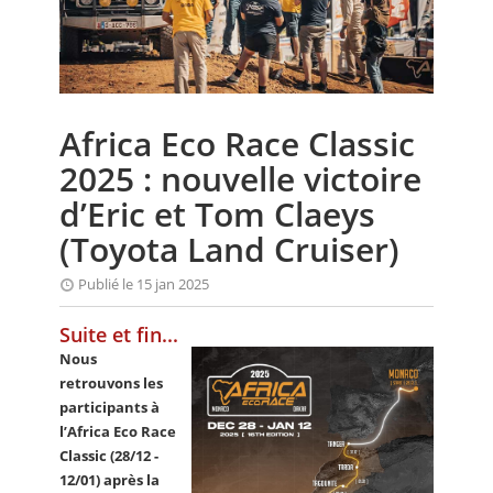
CALENDRIER
FOCUS
VIDEO
Africa Eco Race Classic
ANNUAIRES
2025 : nouvelle victoire
PETITES ANNONCES
d’Eric et Tom Claeys
(Toyota Land Cruiser)
Publié le 15 jan 2025
Suite et fin...
Nous
retrouvons les
participants à
l’Africa Eco Race
Classic (28/12 -
12/01) après la