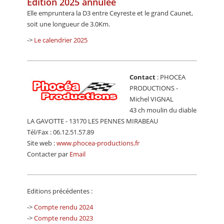
Edition 2025 annulée
CALENDRIER
Elle empruntera la D3 entre Ceyreste et le grand Caunet,
soit une longueur de 3.0Km.
FOCUS
->
Le calendrier 2025
VIDEO
ANNUAIRES
Contact
: PHOCEA
PETITES ANNONCES
PRODUCTIONS -
Michel VIGNAL
43 ch moulin du diable
LA GAVOTTE - 13170 LES PENNES MIRABEAU
Tél/Fax : 06.12.51.57.89
Site web :
www.phocea-productions.fr
Contacter par
Email
Editions précédentes :
->
Compte rendu 2024
->
Compte rendu 2023