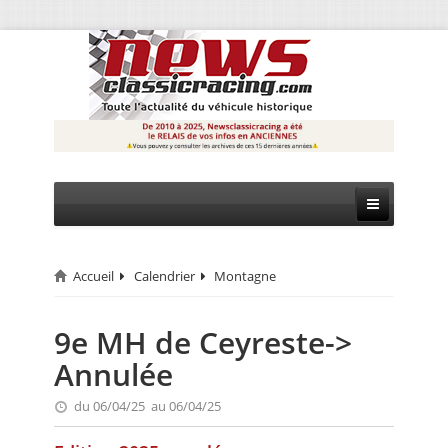
Accueil
Calendrier
Montagne
CIRCUIT
RALLYE
9e MH de Ceyreste->
Annulée
MONTAGNE
du 06/04/25 au 06/04/25
EVÈNEMENTS