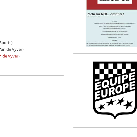
 Sports)
 Van de Vyver)
n de Vyver
)