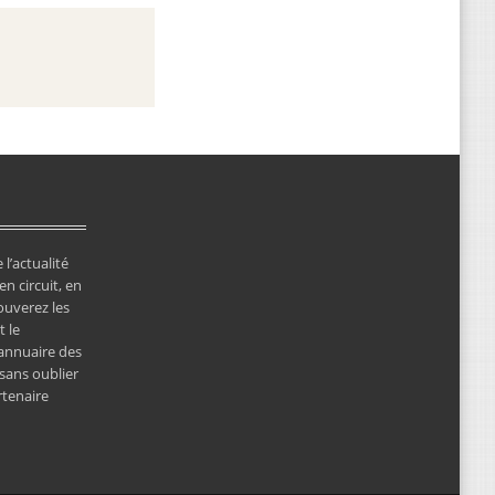
 l’actualité
en circuit, en
ouverez les
 le
’annuaire des
 sans oublier
rtenaire