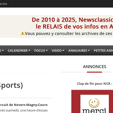
erche
S
CALENDRIER
FOCUS
VIDEO
ANNUAIRES
PETITES AN
ANNONCES
ports)
Clap de fin pour NCR :
ircuit de Nevers Magny-Cours
vés (samedi), une heure d’essais