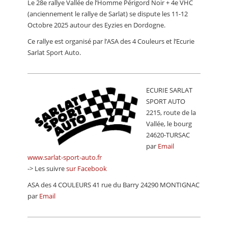
Le 28e rallye Vallée de l’Homme Périgord Noir + 4e VHC
CALENDRIER
(anciennement le rallye de Sarlat) se dispute les 11-12
Octobre 2025 autour des Eyzies en Dordogne.
FOCUS
Ce rallye est organisé par l’ASA des 4 Couleurs et l’Ecurie
VIDEO
Sarlat Sport Auto.
ANNUAIRES
PETITES ANNONCES
ECURIE SARLAT
SPORT AUTO
2215, route de la
Vallée, le bourg
24620-TURSAC
par
Email
www.sarlat-sport-auto.fr
-> Les suivre
sur Facebook
ASA des 4 COULEURS 41 rue du Barry 24290 MONTIGNAC
par
Email