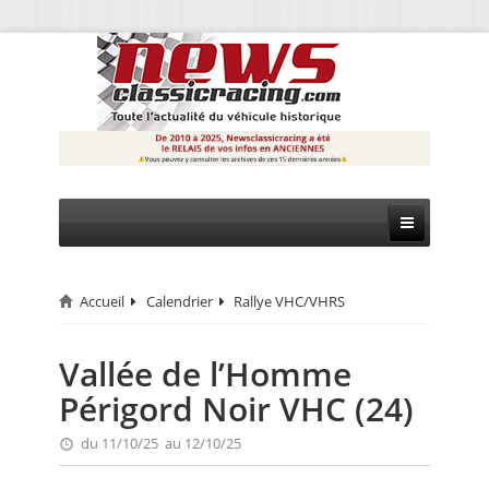
Accueil
Calendrier
Rallye VHC/VHRS
CIRCUIT
RALLYE
Vallée de l’Homme
Périgord Noir VHC (24)
MONTAGNE
du 11/10/25 au 12/10/25
EVÈNEMENTS