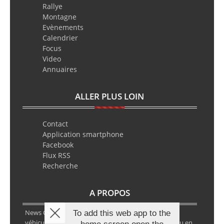
Rallye
Montagne
Evènements
Calendrier
Focus
Video
Annuaires
ALLER PLUS LOIN
Contact
Application smartphone
Facebook
Flux RSS
Recherche
A PROPOS
News Classic Racing est le portail de l’actualité du
To add this web app to the
véhicule historique. Que ce soit en circuit, en rallye ou en