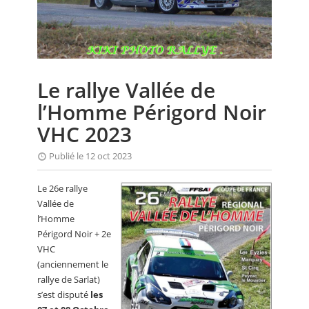
CALENDRIER
FOCUS
VIDEO
Le rallye Vallée de
ANNUAIRES
l’Homme Périgord Noir
PETITES ANNONCES
VHC 2023
Publié le 12 oct 2023
Le 26e rallye
Vallée de
l’Homme
Périgord Noir + 2e
VHC
(anciennement le
rallye de Sarlat)
s’est disputé
les