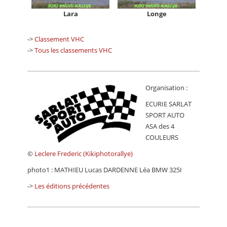
Lara
Longe
->
Classement VHC
->
Tous les classements VHC
Organisation :
ECURIE SARLAT
SPORT AUTO
ASA des 4
COULEURS
©
Leclere Frederic (Kikiphotorallye)
photo1 : MATHIEU Lucas DARDENNE Léa BMW 325I
->
Les éditions précédentes