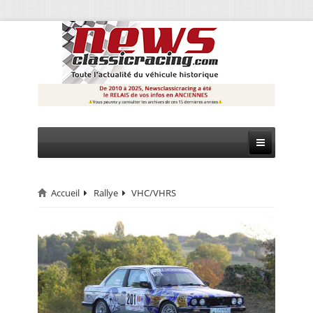
Accueil
Rallye
VHC/VHRS
CIRCUIT
RALLYE
MONTAGNE
EVÈNEMENTS