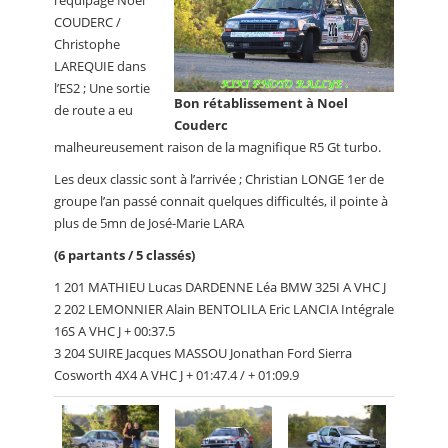
l’équipage Noël
COUDERC /
Christophe
LAREQUIE dans
l’ES2 ; Une sortie
Bon rétablissement à Noel
de route a eu
Couderc
malheureusement raison de la magnifique R5 Gt turbo.
Les deux classic sont à l’arrivée ; Christian LONGE 1er de
groupe l’an passé connait quelques difficultés, il pointe à
plus de 5mn de José-Marie LARA
(6 partants / 5 classés)
1 201 MATHIEU Lucas DARDENNE Léa BMW 325I A VHC J
2 202 LEMONNIER Alain BENTOLILA Eric LANCIA Intégrale
16S A VHC J + 00:37.5
3 204 SUIRE Jacques MASSOU Jonathan Ford Sierra
Cosworth 4X4 A VHC J + 01:47.4 / + 01:09.9