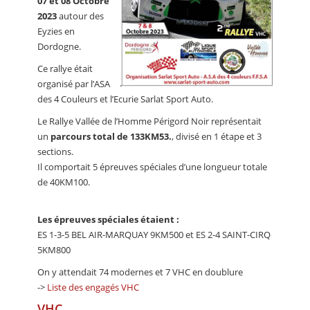
07 et 08 Octobre
2023
autour des
Eyzies en
Dordogne.
Ce rallye était
organisé par l’ASA
des 4 Couleurs et l’Ecurie Sarlat Sport Auto.
Le Rallye Vallée de l’Homme Périgord Noir représentait
un
parcours total de 133KM53.
, divisé en 1 étape et 3
sections.
Il comportait 5 épreuves spéciales d’une longueur totale
de 40KM100.
Les épreuves spéciales étaient :
ES 1-3-5 BEL AIR-MARQUAY 9KM500 et ES 2-4 SAINT-CIRQ
5KM800
On y attendait 74 modernes et 7 VHC en doublure
->
Liste des engagés VHC
VHC