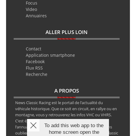
Focus
Video
Annuaires
ALLER PLUS LOIN
Contact
Application smartphone
Facebook
Flux RSS
Recherche
A PROPOS
News Classic Racing est le portail de l’actualité du
véhicule historique. Que ce soit en circuit, en rallye ou en
montagne, vous y retrouverez les infos VHC ou VHRS.
C’est également le calendrier des épreuves ainsi que
To add this web app to the
l’annuaire des spécialistes de la voiture ancienne, sans
home screen open the
oublier les petites annonces avec notre partenaire Classic