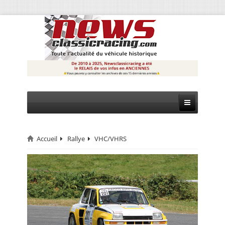
Accueil
Rallye
VHC/VHRS
CIRCUIT
RALLYE
MONTAGNE
EVÈNEMENTS