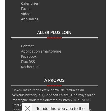
Calendrier
Focus
Video
Annuaires
ALLER PLUS LOIN
Contact
Application smartphone
Facebook
Flux RSS
Recherche
A PROPOS
News Classic Racing est le portail de l’actualité du
véhicule historique. Que ce soit en circuit, en rallye ou en
montagne, vous y retrouverez les infos VHC ou VHRS.
C’est également le calendrier des épreuves ainsi que
To add this web app to the
l’annuaire des spécialistes de la voiture ancienne, sans