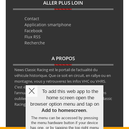
ALLER PLUS LOIN
Contact
Application smartphone
Facebook
Flux RSS
Recherche
A PROPOS
News Classic Racing est le portail de l’actualité du
véhicule historique. Que ce soit en circuit, en rallye ou en
montagne, vous y retrouverez les infos VHC ou VHRS.
C’est également le calendrier des épreuves ainsi que
To add this web app to the
l’annuaire des spécialistes de la voiture ancienne, sans
home screen open the
oublier les petites annonces avec notre partenaire Classic
browser option menu and tap on
Racing Annonces.
Add to homescreen
.
The menu can be accessed by pressing
the menu hardware button if your device
has one, or by tapping the top right menu