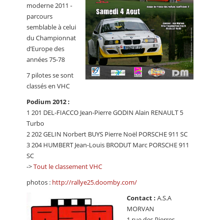
moderne 2011 -
parcours
semblable à celui
du Championnat
d’Europe des
années 75-78
7 pilotes se sont
classés en VHC
Podium 2012 :
1 201 DEL-FIACCO Jean-Pierre GODIN Alain RENAULT 5
Turbo
2 202 GELIN Norbert BUYS Pierre Noël PORSCHE 911 SC
3 204 HUMBERT Jean-Louis BRODUT Marc PORSCHE 911
SC
->
Tout le classement VHC
photos :
http://rallye25.doomby.com/
Contact :
A.S.A
MORVAN
1 rue des Pierres -