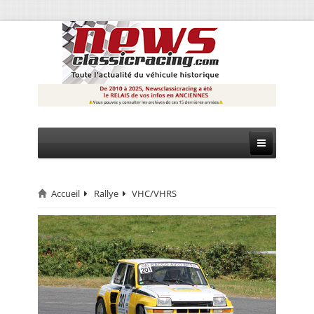
Accueil
Rallye
VHC/VHRS
CIRCUIT
RALLYE
MONTAGNE
EVÈNEMENTS