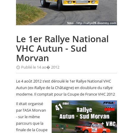
CALENDRIER
FOCUS
VIDEO
Le 1er Rallye National
ANNUAIRES
VHC Autun - Sud
PETITES ANNONCES
Morvan
Publié le 14 ao� 2012
Le 4 août 2012 s’est déroulé le 1er Rallye National VHC
Autun (ex-Rallye de la Châtaigne) en doublure du rallye
moderne. Il comptait pour la Coupe de France VHC 2012
Il était organisé
par l’ASA Morvan
- sur le même
parcours que la
finale de la Coupe