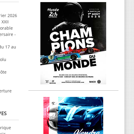
rier 2026
 XXII
morable
rsaire -
u 17 au
solu
Côte
erture
VES
orique
sic