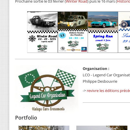
Prochaine sortie le 03 février (
Winter Road
) puis le 16 mars (
Histori
Organisation :
LCO - Legend Car Organisa
Philippe Desbouvrie
->
revivre les éditions préc
Portfolio