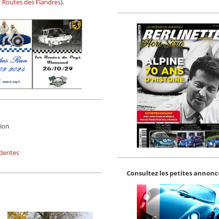
c Routes des Flandres
).
tion
édentes
Consultez les petites annonce