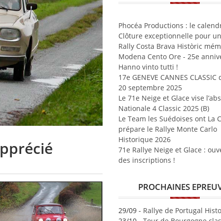
Phocéa Productions : le calend
Clôture exceptionnelle pour un
Rally Costa Brava Històric mé
Modena Cento Ore - 25e annive
Hanno vinto tutti !
17e GENEVE CANNES CLASSIC d
20 septembre 2025
Le 71e Neige et Glace vise l’ab
Nationale 4 Classic 2025 (B)
Le Team les Suédoises ont La 
prépare le Rallye Monte Carlo
Historique 2026
apprécié
71e Rallye Neige et Glace : ouv
des inscriptions !
PROCHAINES EPREU
29/09 -
Rallye de Portugal Hist
23/10 -
Tour de Bourgogne clas