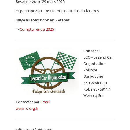
Réservez votre 29 mars 2025
CALENDRIER
et participez au 13e Historic Routes des Flandres
FOCUS
rallye au road book en 2 étapes
VIDEO
->
Compte rendu 2025
ANNUAIRES
Contact :
PETITES ANNONCES
LCO - Legend Car
Organisation
Philippe
Desbouvrie
35, Gravier du
Robinet - 59117
Wervicq Sud
Contacter par
Email
www.lc-org.fr
Éditions précédentes