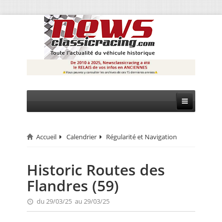
Accueil
Calendrier
Régularité et Navigation
CIRCUIT
RALLYE
Historic Routes des
Flandres (59)
MONTAGNE
du 29/03/25 au 29/03/25
EVÈNEMENTS