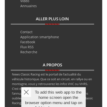
Video
Annuaires
ALLER PLUS LOIN
Contact
Application smartphone
Facebook
Flux RSS
Recherche
A PROPOS
News Classic Racing est le portail de l’actualité du
véhicule historique. Que ce soit en circuit, en rallye ou en
montagne, vous y retrouverez les infos VHC ou VHRS.
C’est également le calendrier des épreuves ainsi que
To add this web app to the
l’annuaire des spécialistes de la voiture ancienne, sans
home screen open the
oublier les petites annonces avec notre partenaire Classic
browser option menu and tap on
Racing Annonces.