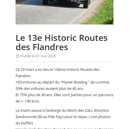
CALENDRIER
FOCUS
VIDEO
Le 13e Historic Routes
ANNUAIRES
des Flandres
PETITES ANNONCES
Publié le 01 mai 2025
Ce 29 mars a eu lieu le 13éme Historic Routes des
Flandres.
103 voitures au départ du "Planet Bowling " de Lomme.
50% des voitures avaient plus de 40 ans
Et 75% plus de 30 ans. Elles sont parties pour un parcours
de +- 190 kms.
Le matin pause à l’auberge du Mont des Cats, direction
Zandvoorde (B) au Plat Pays pour le repas. ( voir photos
du buffet)