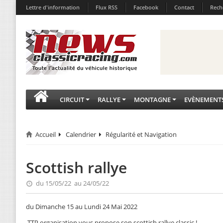
Lettre d'information
Flux RSS
Facebook
Contact
Rech
CIRCUIT
RALLYE
MONTAGNE
EVÈNEMENT
Accueil
Calendrier
Régularité et Navigation
Scottish rallye
du 15/05/22 au 24/05/22
du Dimanche 15 au Lundi 24 Mai 2022
.TTP organisation vous propose son scottish rallye classic !