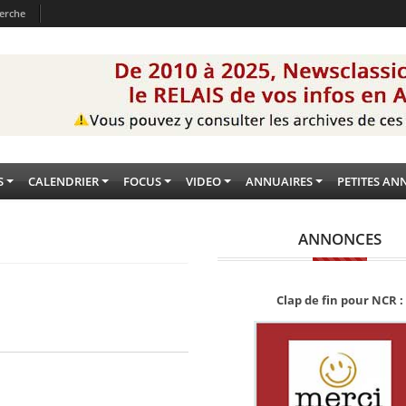
erche
S
CALENDRIER
FOCUS
VIDEO
ANNUAIRES
PETITES AN
ANNONCES
Clap de fin pour NCR :