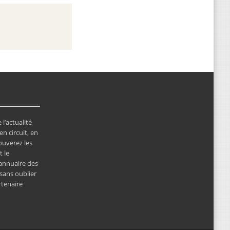
 l’actualité
en circuit, en
ouverez les
 le
’annuaire des
 sans oublier
rtenaire