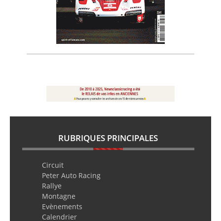
RUBRIQUES PRINCIPALES
Circuit
Peter Auto Racing
Rallye
Montagne
Evènements
Calendrier