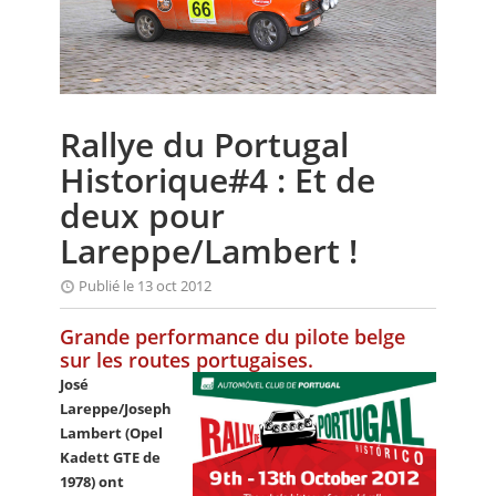
CALENDRIER
FOCUS
VIDEO
Rallye du Portugal
ANNUAIRES
Historique#4 : Et de
PETITES ANNONCES
deux pour
Lareppe/Lambert !
Publié le 13 oct 2012
Grande performance du pilote belge
sur les routes portugaises.
José
Lareppe/Joseph
Lambert (Opel
Kadett GTE de
1978) ont