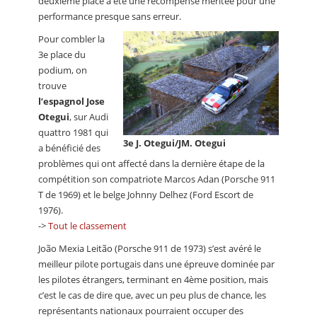
deuxième place a été une récompense méritée pour une
performance presque sans erreur.
Pour combler la
3e place du
podium, on
trouve
l’espagnol Jose
Otegui
, sur Audi
quattro 1981 qui
3e J. Otegui/JM. Otegui
a bénéficié des
problèmes qui ont affecté dans la dernière étape de la
compétition son compatriote Marcos Adan (Porsche 911
T de 1969) et le belge Johnny Delhez (Ford Escort de
1976).
->
Tout le classement
João Mexia Leitão (Porsche 911 de 1973) s’est avéré le
meilleur pilote portugais dans une épreuve dominée par
les pilotes étrangers, terminant en 4ème position, mais
c’est le cas de dire que, avec un peu plus de chance, les
représentants nationaux pourraient occuper des