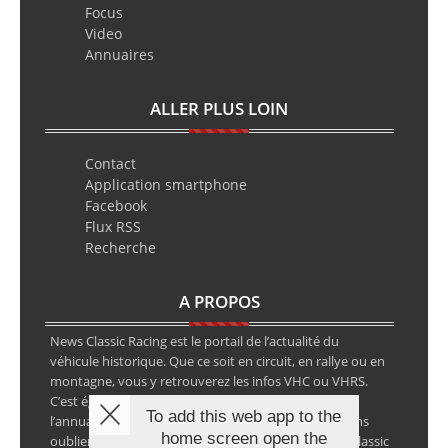
Focus
Video
Annuaires
ALLER PLUS LOIN
Contact
Application smartphone
Facebook
Flux RSS
Recherche
A PROPOS
News Classic Racing est le portail de l’actualité du
véhicule historique. Que ce soit en circuit, en rallye ou en
montagne, vous y retrouverez les infos VHC ou VHRS.
C’est également le calendrier des épreuves ainsi que
To add this web app to the
l’annuaire des spécialistes de la voiture ancienne, sans
home screen open the
oublier les petites annonces avec notre partenaire Classic