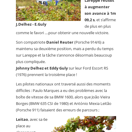
Lareppe réussit
à augmenter
son avance à 1m
09,2 s
, et s’affirme
J.Delhez - E.Guly
de plus en plus
comme le favori ....pour obtenir une nouvelle victoire.
Son compatriote
Daniel Reuter
(Porsche 914/6) a
maintenu sa deuxième position, mais a perdu du temps
sur Lareppe et la tâche s’annonce désormais beaucoup
plus compliquée.
Johnny Delhez et Eddy Guly
sur leur Ford Escort RS
(1976) prennent la troisième place !
Les pilotes nationaux ont traversé aussi des moments
difficiles : Paulo Marques a eu des problèmes avec la
boîte de vitesse de sa BMW 1600, alors que João Vieira
Borges (BMW 635 CSI de 1980) et António Mexia Leitão
(Porsche 911) faisaient des erreurs de parcours ;
Leitao
, avec sa 6e
place au