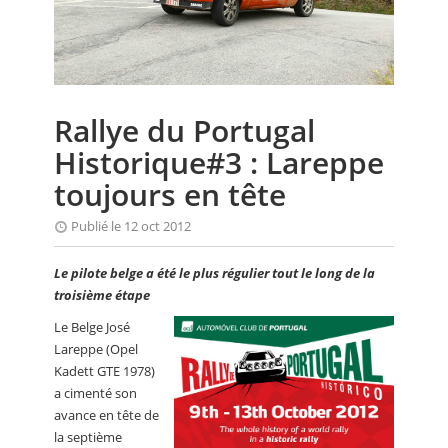
CALENDRIER
FOCUS
VIDEO
Rallye du Portugal
ANNUAIRES
Historique#3 : Lareppe
PETITES ANNONCES
toujours en tête
Publié le 12 oct 2012
Le pilote belge a été le plus régulier tout le long de la
troisième étape
Le Belge José
Lareppe (Opel
Kadett GTE 1978)
a cimenté son
avance en tête de
la septième