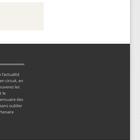
 l’actualité
en circuit, en
ouverez les
 le
’annuaire des
 sans oublier
rtenaire