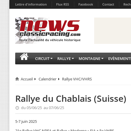
Lettre d'information
Flux RSS
Facebook
Contact
Rech
CIRCUIT
RALLYE
MONTAGNE
EVÈNEMENT
Accueil
Calendrier
Rallye VHC/VHRS
Rallye du Chablais (Suisse)
du 05/06/25 au 07/06/25
5-7 juin 2025
21e Rallye VHC NPEA et Rallye « Moderne » FIA + 5e VHRS