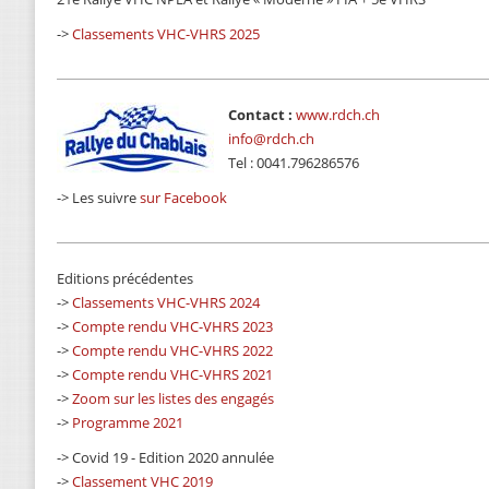
->
Classements VHC-VHRS 2025
Contact :
www.rdch.ch
info@rdch.ch
Tel : 0041.796286576
-> Les suivre
sur Facebook
Editions précédentes
->
Classements VHC-VHRS 2024
->
Compte rendu VHC-VHRS 2023
->
Compte rendu VHC-VHRS 2022
->
Compte rendu VHC-VHRS 2021
->
Zoom sur les listes des engagés
->
Programme 2021
-> Covid 19 - Edition 2020 annulée
->
Classement VHC 2019