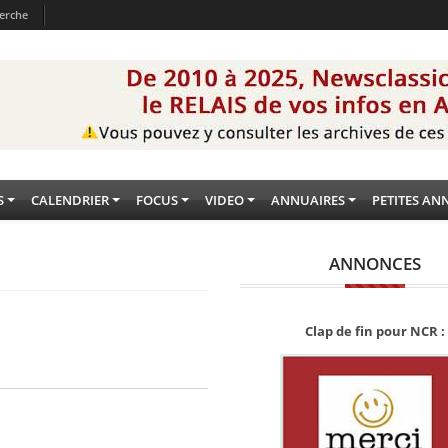
erche
S
CALENDRIER
FOCUS
VIDEO
ANNUAIRES
PETITES AN
ANNONCES
Clap de fin pour NCR :