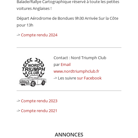
Balade/Rallye Cartographique réservé à toute les petites
CALENDRIER
voitures Anglaises !
FOCUS
Départ Aérodrome de Bondues 9h30 Arrivée Sur la Côte
pour 13h
VIDEO
->
Compte rendu 2024
ANNUAIRES
PETITES ANNONCES
Contact : Nord Triumph Club
par
Email
www.nordtriumphclub.fr
-> Les suivre
sur Facebook
->
Compte rendu 2023
->
Compte rendu 2021
ANNONCES