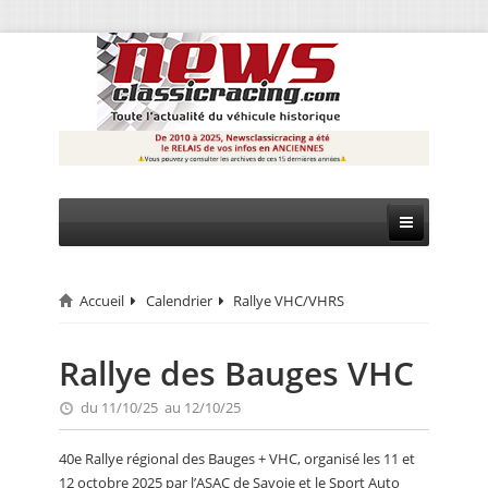
Accueil
Calendrier
Rallye VHC/VHRS
CIRCUIT
RALLYE
Rallye des Bauges VHC
MONTAGNE
du 11/10/25 au 12/10/25
EVÈNEMENTS
40e Rallye régional des Bauges + VHC, organisé les 11 et
12 octobre 2025 par l’ASAC de Savoie et le Sport Auto