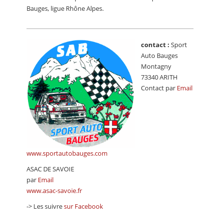
CALENDRIER
Bauges, ligue Rhône Alpes.
FOCUS
contact :
Sport
VIDEO
Auto Bauges
ANNUAIRES
Montagny
73340 ARITH
PETITES ANNONCES
Contact par
Email
www.sportautobauges.com
ASAC DE SAVOIE
par
Email
www.asac-savoie.fr
-> Les suivre
sur Facebook