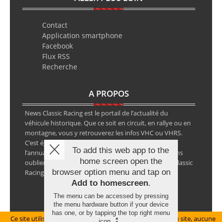
Contact
Application smartphone
Facebook
Flux RSS
Recherche
A PROPOS
News Classic Racing est le portail de l’actualité du
véhicule historique. Que ce soit en circuit, en rallye ou en
montagne, vous y retrouverez les infos VHC ou VHRS.
C’est également le calendrier des épreuves ainsi que
To add this web app to the
l’annuaire des spécialistes de la voiture ancienne, sans
home screen open the
oublier les petites annonces avec notre partenaire Classic
browser option menu and tap on
Racing Annonces.
Add to homescreen
.
The menu can be accessed by pressing
the menu hardware button if your device
has one, or by tapping the top right menu
Ce site utilise des cookies pour le bon fonctionnement du site, aucune
Mentions légales
icon
.