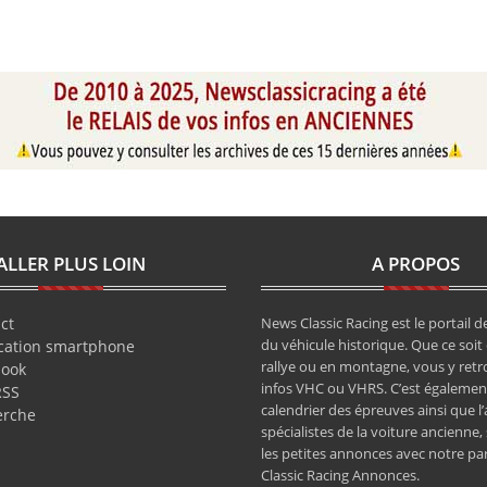
ALLER PLUS LOIN
A PROPOS
ct
News Classic Racing est le portail de
du véhicule historique. Que ce soit 
cation smartphone
rallye ou en montagne, vous y retr
book
infos VHC ou VHRS. C’est également
RSS
calendrier des épreuves ainsi que l
erche
spécialistes de la voiture ancienne,
les petites annonces avec notre pa
Classic Racing Annonces.