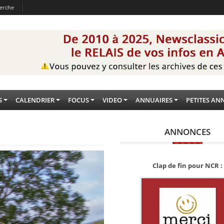
erche
S
CALENDRIER
FOCUS
VIDEO
ANNUAIRES
PETITES AN
ANNONCES
Clap de fin pour NCR :