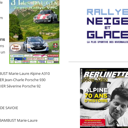
de
km
016
ens
 un
UST Marie-Laure Alpine A310
ER Jean-Charle Porsche 930
IER Séverine Porsche 92
 DE SAVOIE
c-BAMBUST Marie-Laure