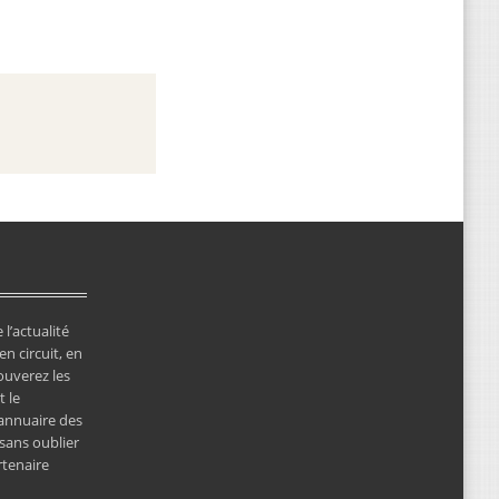
 l’actualité
en circuit, en
ouverez les
 le
’annuaire des
 sans oublier
rtenaire