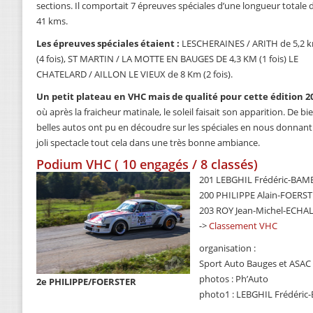
sections. Il comportait 7 épreuves spéciales d’une longueur totale 
41 kms.
Les épreuves spéciales étaient :
LESCHERAINES / ARITH de 5,2 
(4 fois), ST MARTIN / LA MOTTE EN BAUGES DE 4,3 KM (1 fois) LE
CHATELARD / AILLON LE VIEUX de 8 Km (2 fois).
Un petit plateau en VHC mais de qualité pour cette édition 2
où après la fraicheur matinale, le soleil faisait son apparition. De bi
belles autos ont pu en découdre sur les spéciales en nous donnant
joli spectacle tout cela dans une très bonne ambiance.
Podium VHC ( 10 engagés / 8 classés)
201 LEBGHIL Frédéric-BAMB
200 PHILIPPE Alain-FOERST
203 ROY Jean-Michel-ECHAL
->
Classement VHC
organisation :
Sport Auto Bauges et ASAC
photos : Ph’Auto
2e PHILIPPE/FOERSTER
photo1 : LEBGHIL Frédéri