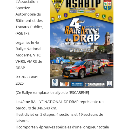
L’Association
CALENDRIER
Sportive
Automobile du
FOCUS
Bâtiment et des
VIDEO
Travaux Publics,
(ASBTP),
ANNUAIRES
organise le 4e
Rallye National
PETITES ANNONCES
Moderne, VHC,
VHRS, VMRS de
DRAP
les 26-27 avril
2025
[Ce Rallye remplace le rallye de l’ESCARENE]
Le 4ème RALLYE NATIONAL DE DRAP représente un
parcours de 346.640 km.
Il est divisé en 2 étapes, 4 sections et 19 secteurs de
liaisons.
Il comporte 9 épreuves spéciales d’une longueur totale