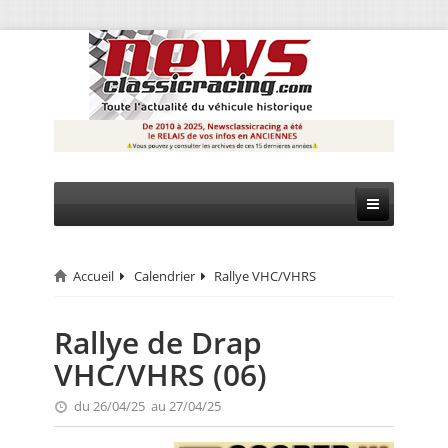
Accueil
Calendrier
Rallye VHC/VHRS
CIRCUIT
RALLYE
Rallye de Drap
VHC/VHRS (06)
MONTAGNE
du 26/04/25 au 27/04/25
EVÈNEMENTS