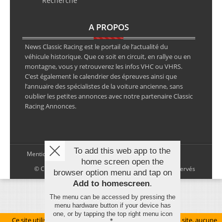
Recherche
A PROPOS
News Classic Racing est le portail de l’actualité du
véhicule historique. Que ce soit en circuit, en rallye ou en
montagne, vous y retrouverez les infos VHC ou VHRS.
C’est également le calendrier des épreuves ainsi que
l’annuaire des spécialistes de la voiture ancienne, sans
oublier les petites annonces avec notre partenaire Classic
Racing Annonces.
To add this web app to the
Mentions légales
home screen open the
© Copyright 2026 NewsClassicRacing, tous droits réservés
browser option menu and tap on
Add to homescreen
.
The menu can be accessed by pressing the
menu hardware button if your device has
one, or by tapping the top right menu icon
Ce site utilise des cookies pour le bon fonctionnement du site, aucune