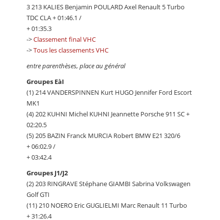
3 213 KALIES Benjamin POULARD Axel Renault 5 Turbo
TDC CLA + 01:46.1 /
+ 01:35.3
->
Classement final VHC
->
Tous les classements VHC
entre parenthèses, place au général
Groupes EàI
(1) 214 VANDERSPINNEN Kurt HUGO Jennifer Ford Escort
MK1
(4) 202 KUHNI Michel KUHNI Jeannette Porsche 911 SC +
02:20.5
(5) 205 BAZIN Franck MURCIA Robert BMW E21 320/6
+ 06:02.9 /
+ 03:42.4
Groupes J1/J2
(2) 203 RINGRAVE Stéphane GIAMBI Sabrina Volkswagen
Golf GTI
(11) 210 NOERO Eric GUGLIELMI Marc Renault 11 Turbo
+ 31:26.4