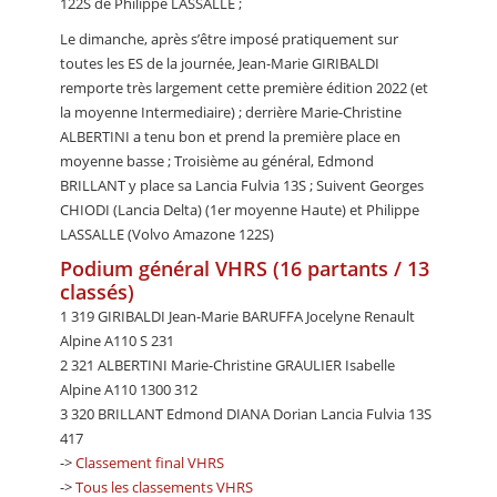
122S de Philippe LASSALLE ;
Le dimanche, après s’être imposé pratiquement sur
toutes les ES de la journée, Jean-Marie GIRIBALDI
remporte très largement cette première édition 2022 (et
la moyenne Intermediaire) ; derrière Marie-Christine
ALBERTINI a tenu bon et prend la première place en
moyenne basse ; Troisième au général, Edmond
BRILLANT y place sa Lancia Fulvia 13S ; Suivent Georges
CHIODI (Lancia Delta) (1er moyenne Haute) et Philippe
LASSALLE (Volvo Amazone 122S)
Podium général VHRS (16 partants / 13
classés)
1 319 GIRIBALDI Jean-Marie BARUFFA Jocelyne Renault
Alpine A110 S 231
2 321 ALBERTINI Marie-Christine GRAULIER Isabelle
Alpine A110 1300 312
3 320 BRILLANT Edmond DIANA Dorian Lancia Fulvia 13S
417
->
Classement final VHRS
->
Tous les classements VHRS