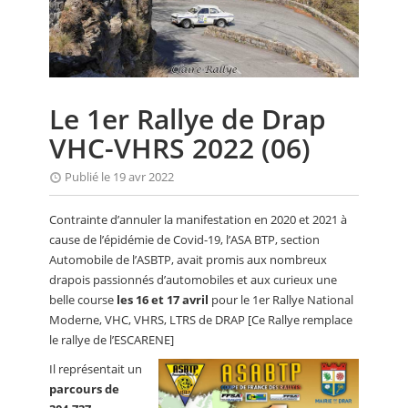
CALENDRIER
FOCUS
VIDEO
Le 1er Rallye de Drap
ANNUAIRES
VHC-VHRS 2022 (06)
PETITES ANNONCES
Publié le 19 avr 2022
Contrainte d’annuler la manifestation en 2020 et 2021 à
cause de l’épidémie de Covid-19, l’ASA BTP, section
Automobile de l’ASBTP, avait promis aux nombreux
drapois passionnés d’automobiles et aux curieux une
belle course
les 16 et 17 avril
pour le 1er Rallye National
Moderne, VHC, VHRS, LTRS de DRAP [Ce Rallye remplace
le rallye de l’ESCARENE]
Il représentait un
parcours de