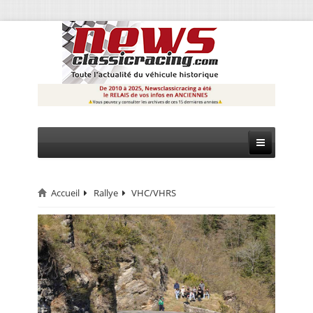
Accueil
Rallye
VHC/VHRS
CIRCUIT
RALLYE
MONTAGNE
EVÈNEMENTS