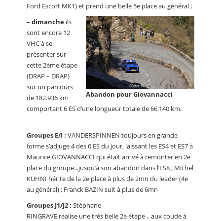
Ford Escort MK1) et prend une belle 5e place au général ;
–
dimanche
ils
sont encore 12
VHC à se
présenter sur
cette 2ème étape
(DRAP – DRAP)
sur un parcours
Abandon pour Giovannacci
de 182.936 km
comportant 6 ES d’une longueur totale de 66.140 km.
Groupes E/I :
VANDERSPINNEN toujours en grande
forme s’adjuge 4 des 6 ES du jour, laissant les ES4 et ES7 à
Maurice GIOVANNACCI qui était arrivé à remonter en 2e
place du groupe...jusqu’à son abandon dans l’ES8 ; Michel
KUHNI hérite de la 2e place à plus de 2mn du leader (4e
au général) ; Franck BAZIN suit à plus de 6mn
Groupes J1/J2 :
Stéphane
RINGRAVE réalise une très belle 2e étape .. aux coude à