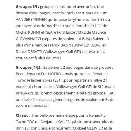
Groupes E/I :
groupe le plus fourni avec près d’une
dizaine d’équipages ; c’est la Ford Escort MK1 de Kurt
VANDERSPINNEN qui impose le rythme sur les 3 ES du
jour avec plus de 30s d’écart sur la Porsche 911 SC de
Michel KUHNI et l’autre Ford Escort MK2 de Maurice
GIOVANNACCI (séparés de seulement 6,1s) ; Suivent à
plus d’une minute Franck BAZIN (BMW E21 320/6) et
Daniel ORSATTI (Volkswagen Golf GTI) ; le reste de la
troupe est à plus de 2mn ;
Groupes J1/J2 :
Seulement 2 équipages dans ce groupe ;
Beau départ d’Eric NOERO ...mais qui voit sa Renault 11
Turbo le lâcher après l’ES1 ...pour repartir en rallye 2 !
excellent chronos de la Volkswagen Golf GTI de Stéphane
RINGRAVE qui prend logiquement la tête du groupe.... et
une belle 2e place au général séparés de seulement 8s de
VANDERSPINNEN !
Classic :
Très belle première étape pour la Renault 5
Turbo TDC de Benjamin KALIES qui s’impose avec plus de
3mn sur son unique concurrent (Mickaël OLLIVIER et sa