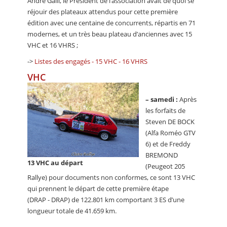
André Galli, le Président de l’association avait de quoi se
réjouir des plateaux attendus pour cette première
édition avec une centaine de concurrents, répartis en 71
modernes, et un très beau plateau d’anciennes avec 15
VHC et 16 VHRS ;
->
Listes des engagés - 15 VHC - 16 VHRS
VHC
–
samedi :
Après
les forfaits de
Steven DE BOCK
(Alfa Roméo GTV
6) et de Freddy
BREMOND
13 VHC au départ
(Peugeot 205
Rallye) pour documents non conformes, ce sont 13 VHC
qui prennent le départ de cette première étape
(DRAP - DRAP) de 122.801 km comportant 3 ES d’une
longueur totale de 41.659 km.