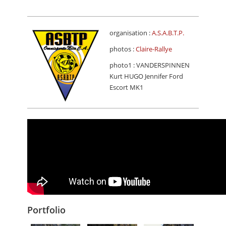
organisation :
A.S.A.B.T.P.
photos :
Claire-Rallye
photo1 : VANDERSPINNEN
Kurt HUGO Jennifer Ford
Escort MK1
Portfolio