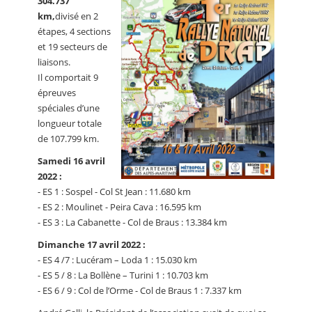
304.737
km,
divisé en 2
étapes, 4 sections
et 19 secteurs de
liaisons.
Il comportait 9
épreuves
spéciales d’une
longueur totale
de 107.799 km.
Samedi 16 avril
2022 :
- ES 1 : Sospel - Col St Jean : 11.680 km
- ES 2 : Moulinet - Peira Cava : 16.595 km
- ES 3 : La Cabanette - Col de Braus : 13.384 km
Dimanche 17 avril 2022 :
- ES 4 /7 : Lucéram – Loda 1 : 15.030 km
- ES 5 / 8 : La Bollène – Turini 1 : 10.703 km
- ES 6 / 9 : Col de l’Orme - Col de Braus 1 : 7.337 km