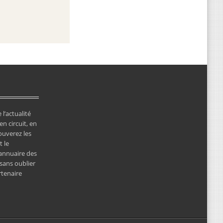
 l’actualité
en circuit, en
ouverez les
 le
’annuaire des
 sans oublier
rtenaire