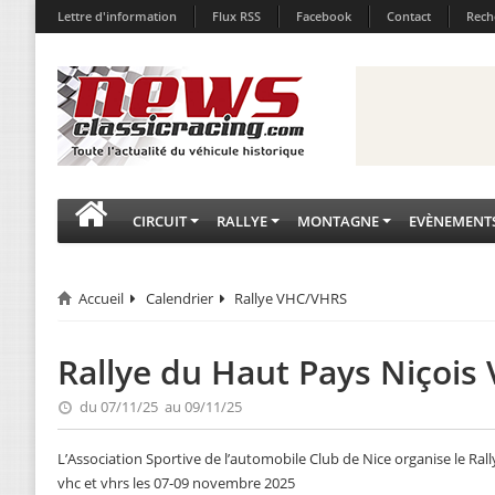
Lettre d'information
Flux RSS
Facebook
Contact
Rech
CIRCUIT
RALLYE
MONTAGNE
EVÈNEMENT
Accueil
Calendrier
Rallye VHC/VHRS
Rallye du Haut Pays Niçois
du 07/11/25 au 09/11/25
L’Association Sportive de l’automobile Club de Nice organise le Ra
vhc et vhrs les 07-09 novembre 2025