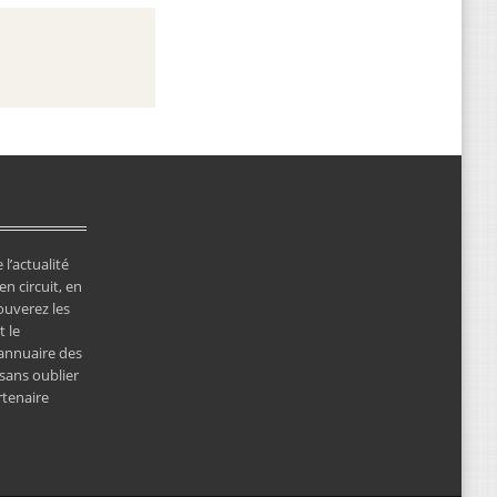
 l’actualité
en circuit, en
ouverez les
 le
’annuaire des
 sans oublier
rtenaire