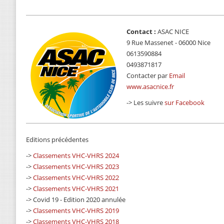
Contact :
ASAC NICE
9 Rue Massenet - 06000 Nice
0613590884
0493871817
Contacter par
Email
www.asacnice.fr
-> Les suivre
sur Facebook
Editions précédentes
->
Classements VHC-VHRS 2024
->
Classements VHC-VHRS 2023
->
Classements VHC-VHRS 2022
->
Classements VHC-VHRS 2021
-> Covid 19 - Edition 2020 annulée
->
Classements VHC-VHRS 2019
->
Classements VHC-VHRS 2018