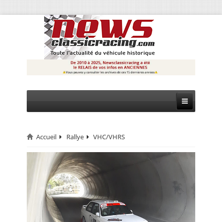
Accueil
Rallye
VHC/VHRS
CIRCUIT
RALLYE
MONTAGNE
EVÈNEMENTS