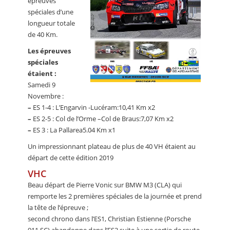
épreuves
spéciales d’une
longueur totale
de 40 Km.
Les épreuves
spéciales
étaient :
Samedi 9
Novembre :
–
ES 1-4 : L’Engarvin -Lucéram:10,41 Km x2
–
ES 2-5 : Col de l’Orme –Col de Braus:7,07 Km x2
–
ES 3 : La Pallarea5.04 Km x1
Un impressionnant plateau de plus de 40 VH étaient au
départ de cette édition 2019
VHC
Beau départ de Pierre Vonic sur BMW M3 (CLA) qui
remporte les 2 premières spéciales de la journée et prend
la tête de l’épreuve ;
second chrono dans l’ES1, Christian Estienne (Porsche
911 SC) abandonne dans l’ES2 suite à une sortie de route