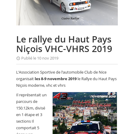
CALENDRIER
FOCUS
VIDEO
Le rallye du Haut Pays
ANNUAIRES
Niçois VHC-VHRS 2019
PETITES ANNONCES
Publié le 10 nov 2019
L’Association Sportive de l’automobile Club de Nice
organisait
les 8-9 novembre 2019
le Rallye du Haut Pays
Niçois moderne, vhc et vhrs
Il représentait un
parcours de
150.12km, divisé
en 1 étape et 3
sections Il
comportait 5