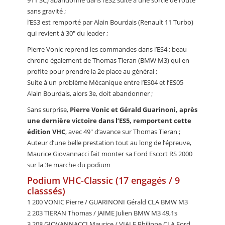
sans gravité ;
l’ES3 est remporté par Alain Bourdais (Renault 11 Turbo)
qui revient à 30" du leader ;
Pierre Vonic reprend les commandes dans l’ES4 ; beau
chrono également de Thomas Tieran (BMW M3) qui en
profite pour prendre la 2e place au général ;
Suite à un problème Mécanique entre l’ES04 et l’ES05
Alain Bourdais, alors 3e, doit abandonner ;
Sans surprise,
Pierre Vonic et Gérald Guarinoni, après
une dernière victoire dans l’ES5, remportent cette
édition VHC
, avec 49" d’avance sur Thomas Tieran ;
Auteur d’une belle prestation tout au long de l’épreuve,
Maurice Giovannacci fait monter sa Ford Escort RS 2000
sur la 3e marche du podium
Podium VHC-Classic (17 engagés / 9
classsés)
1 200 VONIC Pierre / GUARINONI Gérald CLA BMW M3
2 203 TIERAN Thomas / JAIME Julien BMW M3 49,1s
3 208 GIOVANNACCI Maurice / VIALE Philippe CLA Ford