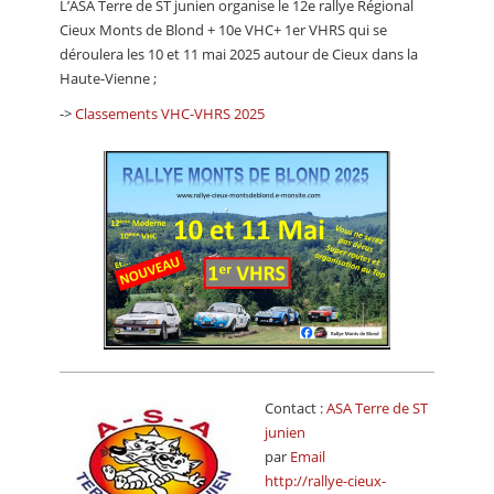
L’ASA Terre de ST junien organise le 12e rallye Régional
CALENDRIER
Cieux Monts de Blond + 10e VHC+ 1er VHRS qui se
déroulera les 10 et 11 mai 2025 autour de Cieux dans la
FOCUS
Haute-Vienne ;
VIDEO
->
Classements VHC-VHRS 2025
ANNUAIRES
PETITES ANNONCES
Contact :
ASA Terre de ST
junien
par
Email
http://rallye-cieux-