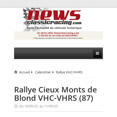
Accueil
Calendrier
Rallye VHC/VHRS
CIRCUIT
RALLYE
Rallye Cieux Monts de
Blond VHC-VHRS (87)
MONTAGNE
du 10/05/25 au 11/05/25
EVÈNEMENTS