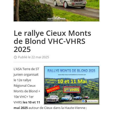
CALENDRIER
FOCUS
VIDEO
Le rallye Cieux Monts
ANNUAIRES
de Blond VHC-VHRS
PETITES ANNONCES
2025
Publié le 22 mai 2025
L’ASA Terre de ST
junien organisait
le 12e rallye
Régional Cieux
Monts de Blond +
10e VHC+ 1er
VHRS
les 10 et 11
mai 2025
autour de Cieux dans la Haute-Vienne ;