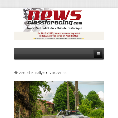
Accueil
Rallye
VHC/VHRS
CIRCUIT
RALLYE
MONTAGNE
EVÈNEMENTS