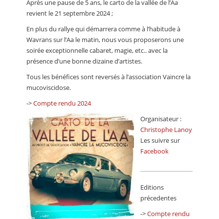
Après une pause de 5 ans, le carto de la vallée de l’Aa
CALENDRIER
revient le 21 septembre 2024 ;
FOCUS
En plus du rallye qui démarrera comme à l’habitude à
Wavrans sur l’Aa le matin, nous vous proposerons une
VIDEO
soirée exceptionnelle cabaret, magie, etc.. avec la
présence d’une bonne dizaine d’artistes.
ANNUAIRES
Tous les bénéfices sont reversés à l’association Vaincre la
PETITES ANNONCES
mucoviscidose.
->
Compte rendu 2024
Organisateur :
Christophe Lanoy
Les suivre sur
Facebook
Editions
précedentes
->
Compte rendu