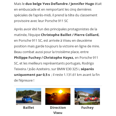
Mais le
duo belge Yves Deflandre / Jennifer Hugo
était
en embuscade et en remportant les cinq dernières
spéciales de l’après-midi, il prend la tête du classement
provisoire avec leur Porsche 911 SC
Après avoir été l’un des principales protagonistes de la
matinée, l’équipe
Christophe Baillet / Pierre Colliard,
en Porsche 911 SC, est arrivée à Viseu en deuxième
position mais garde toujours la victoire en ligne de mire.
Beau combat aussi pour la troisième place, entre
Philippe Fuchey / Christophe Hayez,
en Porsche 911
SC, et les meilleurs représentants portugais, Rodrigo
Teixeira / João Azeiteiro, sur BMW E30 325 i,
séparés
uniquement par 0,5 s
; il reste 1.131.61 km avant la fin
de l’épreuve !
Baillet
Direction
Fuchey
Viseu