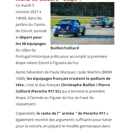
Ce mardi 5
octobre 2021 à
14h00, dans les
jardins du Casino
do Estoril, sonnait
le
départ pour
les 58 équipages
Baillet/Colliard
du rallye du
Portugal Historique prêts pour accomplir la première
étape reliant Estoril à Figueira da Foz
Après l’abandon de Paulo Marques / João Martins (BMW
1600),
les équipages français trustent le podium de
tête ;
c’est le duo français
Christophe Baillet / Pierre
Colliard (Porsche 911 SC)
qui a terminé la première
étape, à l’arrivée au Figuier da Foz, en haut du
classement ;
Cependant,
le reste de l’′′ armée ′′ de Porsche 911
a
également montré des arguments suffisants pour lutter
pour la victoire, en plaçant le modèle germanique dans