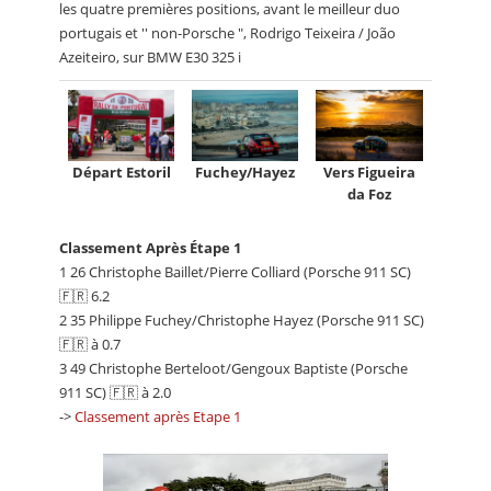
les quatre premières positions, avant le meilleur duo
portugais et ′′ non-Porsche ", Rodrigo Teixeira / João
Azeiteiro, sur BMW E30 325 i
Fuchey/Hayez
Départ Estoril
Vers Figueira
da Foz
Classement Après Étape 1
1 26 Christophe Baillet/Pierre Colliard (Porsche 911 SC)
🇫🇷 6.2
2 35 Philippe Fuchey/Christophe Hayez (Porsche 911 SC)
🇫🇷 à 0.7
3 49 Christophe Berteloot/Gengoux Baptiste (Porsche
911 SC) 🇫🇷 à 2.0
->
Classement après Etape 1