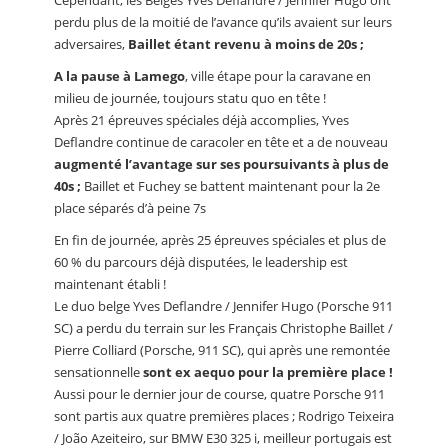
Cependant, les Belges Yves Deflandre / Jennifer Hugo ont
perdu plus de la moitié de l’avance qu’ils avaient sur leurs
adversaires,
Baillet étant revenu à moins de 20s ;
A la pause à Lamego
, ville étape pour la caravane en
milieu de journée, toujours statu quo en tête !
Après 21 épreuves spéciales déjà accomplies, Yves
Deflandre continue de caracoler en tête et a de nouveau
augmenté l’avantage sur ses poursuivants à plus de
40s ;
Baillet et Fuchey se battent maintenant pour la 2e
place séparés d’à peine 7s
En fin de journée, après 25 épreuves spéciales et plus de
60 % du parcours déjà disputées, le leadership est
maintenant établi !
Le duo belge Yves Deflandre / Jennifer Hugo (Porsche 911
SC) a perdu du terrain sur les Français Christophe Baillet /
Pierre Colliard (Porsche, 911 SC), qui après une remontée
sensationnelle
sont ex aequo pour la première place !
Aussi pour le dernier jour de course, quatre Porsche 911
sont partis aux quatre premières places ; Rodrigo Teixeira
/ João Azeiteiro, sur BMW E30 325 i, meilleur portugais est