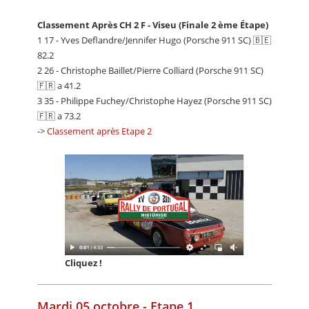
Classement Après CH 2 F - Viseu (Finale 2 ème Étape)
1 17 - Yves Deflandre/Jennifer Hugo (Porsche 911 SC) 🇧🇪
82.2
2 26 - Christophe Baillet/Pierre Colliard (Porsche 911 SC)
🇫🇷 a 41.2
3 35 - Philippe Fuchey/Christophe Hayez (Porsche 911 SC)
🇫🇷 a 73.2
->
Classement après Etape 2
Cliquez !
Mardi 05 octobre - Etape 1