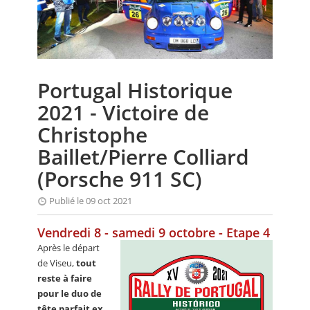
CALENDRIER
FOCUS
VIDEO
Portugal Historique
ANNUAIRES
2021 - Victoire de
PETITES ANNONCES
Christophe
Baillet/Pierre Colliard
(Porsche 911 SC)
Publié le 09 oct 2021
Vendredi 8 - samedi 9 octobre - Etape 4
Après le départ
de Viseu,
tout
reste à faire
pour le duo de
tête parfait ex