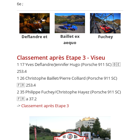
6e ;
Baillet ex
Deflandre et
Fuchey
aequo
Classement après Etape 3 - Viseu
1 17 Yves Deflandre/Jennifer Hugo (Porsche 911 SC) 🇧🇪
253.4
1 26 Christophe Baillet/Pierre Colliard (Porsche 911 SC)
🇫🇷 253.4
2 35 Philippe Fuchey/Christophe Hayez (Porsche 911 SC)
🇫🇷 a 37.2
->
Classement après Etape 3