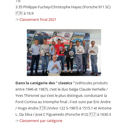
7.6
3 35 Philippe Fuchey/Christophe Hayez (Porsche 911 SC)
🇫🇷 à 16.9
->
Classement final 2021
Dans la catégorie des ′′ classics ′′
(véhicules produits
entre 1946 et 1967), c’est le duo belge Claude Verhelle /
Yves Thirionet qui s’est le plus distingué, conduisant la
Ford Cortina au triomphe final ; il est suivi par Eric Andre
/ Hugo Andre 🇫🇷 (Volvo 122 S-1967) à 1515.1 et Antoine
L. Da Silva / José C Figueiredo (Porsche 912) 🇵🇹 à 1630.3
->
Classement par catégorie