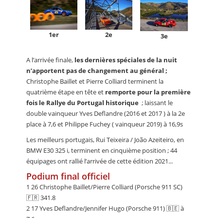
2e
1er
3e
A l’arrivée finale,
les dernières spéciales de la nuit
n’apportent pas de changement au général ;
Christophe Baillet et Pierre Colliard terminent la
quatrième étape en tête et
remporte pour la première
fois le Rallye du Portugal historique
; laissant le
double vainqueur Yves Deflandre (2016 et 2017 ) à la 2e
place à 7,6 et Philippe Fuchey ( vainqueur 2019) à 16,9s
Les meilleurs portugais, Rui Teixeira / João Azeiteiro, en
BMW E30 325 i, terminent en cinquième position ; 44
équipages ont rallié l’arrivée de cette édition 2021...
Podium final officiel
1 26 Christophe Baillet/Pierre Colliard (Porsche 911 SC)
🇫🇷 341.8
2 17 Yves Deflandre/Jennifer Hugo (Porsche 911) 🇧🇪 à