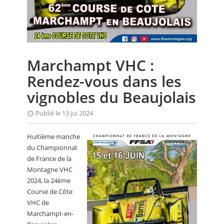
CALENDRIER
FOCUS
VIDEO
Marchampt VHC :
ANNUAIRES
Rendez-vous dans les
PETITES ANNONCES
vignobles du Beaujolais
Publié le 13 jui 2024
Huitième manche
du Championnat
de France de la
Montagne VHC
2024, la 24ème
Course de Côte
VHC de
Marchampt-en-